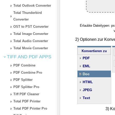
Total Outlook Converter
Total Thunderbird
Converter
Erlaubte Dateitypen: p
OST to PST Converter
Total Image Converter
2) Optionen zur Konv
Total Audio Converter
Total Movie Converter
Konvertieren zu
TIFF AND PDF APPS
PDF
PDF Combine
EML
PDF Combine Pro
Doc
PDF Splitter
HTML
PDF Splitter Pro
JPEG
Tiff PDF Cleaner
Text
Total PDF Printer
Total PDF Printer Pro
3) Ko