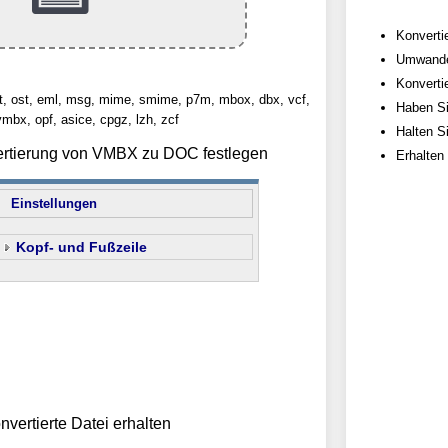
Konverti
Umwande
Konverti
st, ost, eml, msg, mime, smime, p7m, mbox, dbx, vcf,
Haben Si
vmbx, opf, asice, cpgz, lzh, zcf
Halten Si
ertierung von VMBX zu DOC festlegen
Erhalten
Einstellungen
Kopf- und Fußzeile
nvertierte Datei erhalten