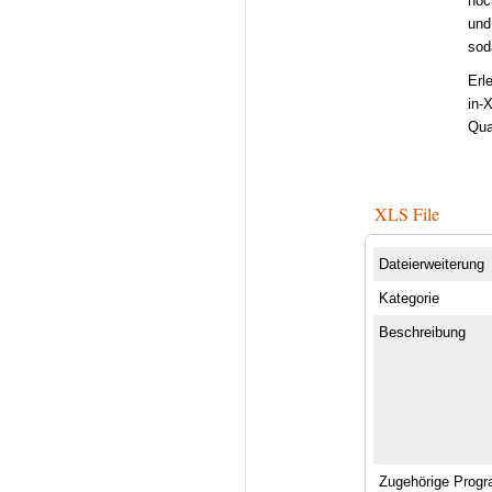
höc
und
sod
Erl
in-
Qua
XLS File
Dateierweiterung
Kategorie
Beschreibung
Zugehörige Prog