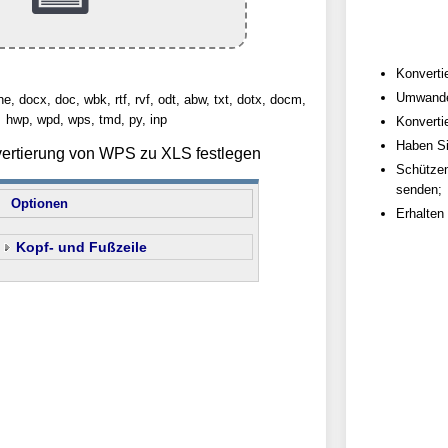
Konverti
Umwandel
e, docx, doc, wbk, rtf, rvf, odt, abw, txt, dotx, docm,
hwp, wpd, wps, tmd, py, inp
Konverti
Haben Si
vertierung von WPS zu XLS festlegen
Schützen
senden;
Optionen
Erhalten
Kopf- und Fußzeile