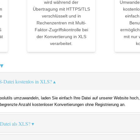
e
wird während der
Umwandel
in
Übertragung mit HTTPS/TLS
kostenlo
e
verschlüsselt und in
einfach
Rechenzentren mit Multi-
Benu
S
Faktor-Zugriffskontrolle bei
ermöglich
ät
der Konvertierung in XLS
mit nur 
verarbeitet.
ko
 ▼
S-Datei kostenlos in XLS?
lutils umzuwandeln, laden Sie einfach Ihre Datei auf unserer Website hoch,
e begrenzte Anzahl kostenloser Konvertierungen ohne Registrierung an.
-Datei als XLS?