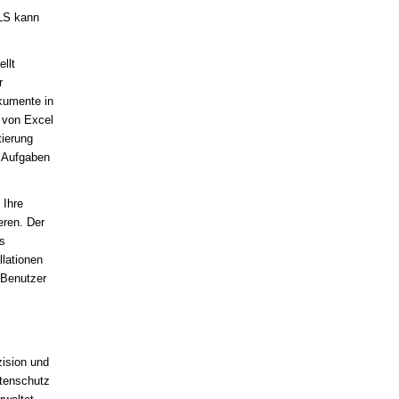
XLS kann
llt
r
kumente in
 von Excel
tierung
d Aufgaben
 Ihre
eren. Der
s
llationen
r Benutzer
zision und
atenschutz