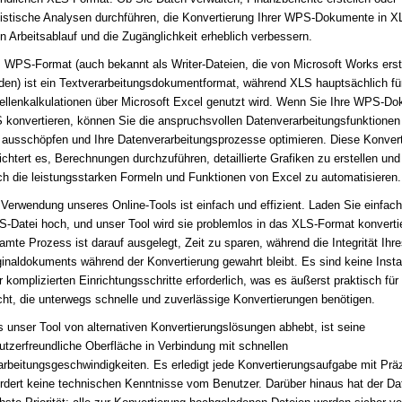
tistische Analysen durchführen, die Konvertierung Ihrer WPS-Dokumente in 
en Arbeitsablauf und die Zugänglichkeit erheblich verbessern.
 WPS-Format (auch bekannt als Writer-Dateien, die von Microsoft Works erste
den) ist ein Textverarbeitungsdokumentformat, während XLS hauptsächlich fü
ellenkalkulationen über Microsoft Excel genutzt wird. Wenn Sie Ihre WPS-Do
 konvertieren, können Sie die anspruchsvollen Datenverarbeitungsfunktionen
l ausschöpfen und Ihre Datenverarbeitungsprozesse optimieren. Diese Konver
eichtert es, Berechnungen durchzuführen, detaillierte Grafiken zu erstellen un
ch die leistungsstarken Formeln und Funktionen von Excel zu automatisieren.
 Verwendung unseres Online-Tools ist einfach und effizient. Laden Sie einfach
-Datei hoch, und unser Tool wird sie problemlos in das XLS-Format konverti
amte Prozess ist darauf ausgelegt, Zeit zu sparen, während die Integrität Ihre
ginaldokuments während der Konvertierung gewahrt bleibt. Es sind keine Insta
r komplizierten Einrichtungsschritte erforderlich, was es äußerst praktisch fü
ht, die unterwegs schnelle und zuverlässige Konvertierungen benötigen.
 unser Tool von alternativen Konvertierungslösungen abhebt, ist seine
utzerfreundliche Oberfläche in Verbindung mit schnellen
arbeitungsgeschwindigkeiten. Es erledigt jede Konvertierungsaufgabe mit Prä
ordert keine technischen Kenntnisse vom Benutzer. Darüber hinaus hat der D