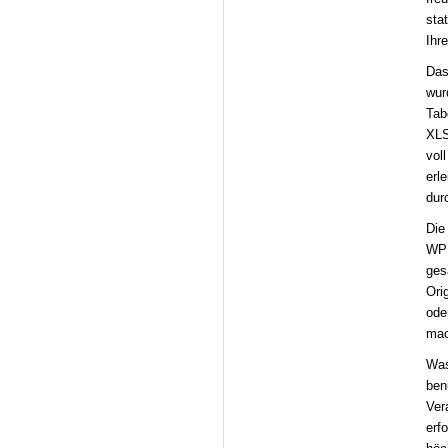
sta
Ihr
Das
wur
Tab
XLS
vol
erl
dur
Die
WPS
ges
Ori
ode
mac
Was
ben
Ver
erf