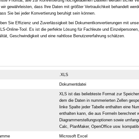
hste Priorität; alle zur Konvertierung hochgeladenen Dateien werden sicher ve
 wir gewährleisten, dass Ihre Daten mit größter Vertraulichkeit behandelt werd
ass Sie bei jeder Konvertierung beruhigt sein können.
eben Sie Effizienz und Zuverlässigkeit bei Dokumentkonvertierungen mit un
XLS-Online-Tool. Es ist die perfekte Lösung für Fachleute und Einzelpersonen,
lität, Geschwindigkeit und eine nahtlose Benutzererfahrung schätzen.
.XLS
Dokumentdatei
XLS ist das beliebteste Format zur Speicher
dem die Daten in nummerierten Zellen gespei
linke Spalte jeder Tabelle enthalten eine N
enthalten kann, die aus Formeln berechnet 
Diagrammerstellungsoptionen sowie umfangre
Calc, PlanMaker, OpenOffice usw. kompatib
ramme
Microsoft Excel