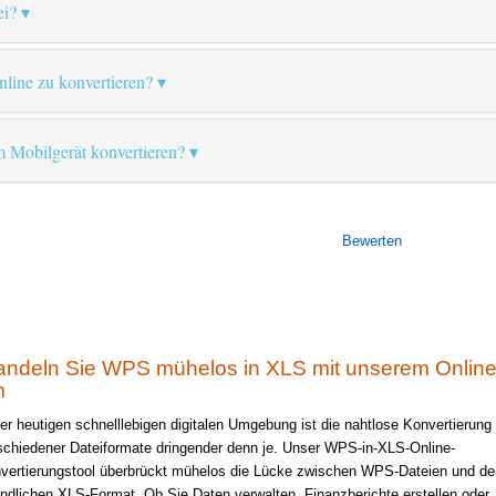
ei?
online zu konvertieren?
 Mobilgerät konvertieren?
Bewerten
ndeln Sie WPS mühelos in XLS mit unserem Online
m
der heutigen schnelllebigen digitalen Umgebung ist die nahtlose Konvertierung
schiedener Dateiformate dringender denn je. Unser WPS-in-XLS-Online-
vertierungstool überbrückt mühelos die Lücke zwischen WPS-Dateien und d
undlichen XLS-Format. Ob Sie Daten verwalten, Finanzberichte erstellen oder