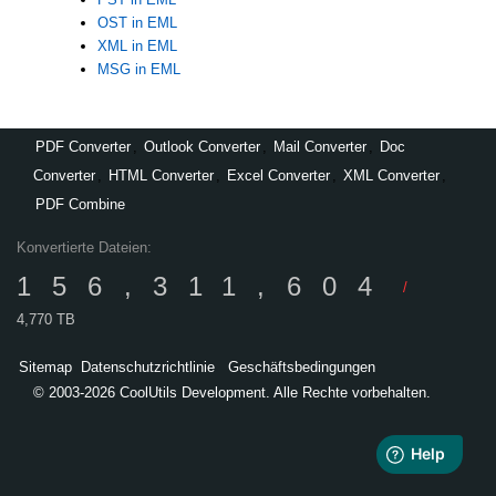
OST in EML
XML in EML
MSG in EML
PDF Converter
,
Outlook Converter
,
Mail Converter
,
Doc
Converter
,
HTML Converter
,
Excel Converter
,
XML Converter
,
PDF Combine
Konvertierte Dateien:
156,311,604
/
4,770 TB
Sitemap
Datenschutzrichtlinie
Geschäftsbedingungen
© 2003-2026 CoolUtils Development. Alle Rechte vorbehalten.