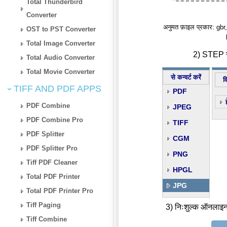
Total Thunderbird
Converter
अनुमत फ़ाइल प्रकार: gbr
OST to PST Converter
Total Image Converter
2) STEP से
Total Audio Converter
Total Movie Converter
से कन्वर्ट करें
व
TIFF AND PDF APPS
PDF
PDF Combine
JPEG
PDF Combine Pro
TIFF
PDF Splitter
CGM
PDF Splitter Pro
PNG
Tiff PDF Cleaner
HPGL
Total PDF Printer
JPG
Total PDF Printer Pro
Tiff Paging
3) निःशुल्क ऑनलाइन
Tiff Combine