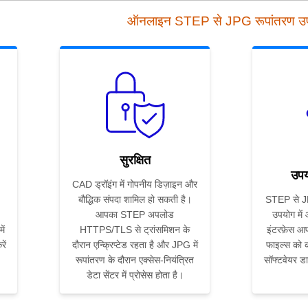
ऑनलाइन STEP से JPG रूपांतरण 
सुरक्षित
उपय
CAD ड्रॉइंग में गोपनीय डिज़ाइन और
बौद्धिक संपदा शामिल हो सकती है।
STEP से JP
आपका STEP अपलोड
उपयोग में
ें
HTTPS/TLS से ट्रांसमिशन के
इंटरफ़ेस आप
ें
दौरान एन्क्रिप्टेड रहता है और JPG में
फाइल्स को कन
रूपांतरण के दौरान एक्सेस-नियंत्रित
सॉफ्टवेयर ड
डेटा सेंटर में प्रोसेस होता है।