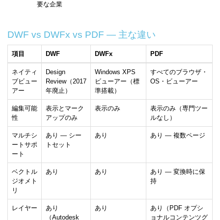
要な企業
DWF vs DWFx vs PDF — 主な違い
項目
DWF
DWFx
PDF
ネイティ
Design
Windows XPS
すべてのブラウザ・
ブビュー
Review（2017
ビューアー（標
OS・ビューアー
アー
年廃止）
準搭載）
編集可能
表示とマーク
表示のみ
表示のみ（専門ツー
性
アップのみ
ルなし）
マルチシ
あり — シー
あり
あり — 複数ページ
ートサポ
トセット
ート
ベクトル
あり
あり
あり — 変換時に保
ジオメト
持
リ
レイヤー
あり
あり
あり（PDF オプシ
（Autodesk
ョナルコンテンツグ