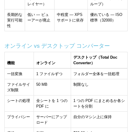
レイヤー）
ループ）
長期的な
低い — ビュ
中程度 — XPS
優れている — ISO
実行可能
ーアーが廃止
サポートに依存
標準（32000）
性
オンライン vs デスクトップ コンバーター
デスクトップ（Total Doc
機能
オンライン
Converter）
一括変換
1 ファイルずつ
フォルダー全体を一括処理
ファイルサイ
50 MB
制限なし
ズ制限
シートの処理
全シートを 1 つの
1 つの PDF にまとめるか各シ
PDF に
ートを分割
プライバシー
サーバーにアップ
自分のマシン上に保持
ロード