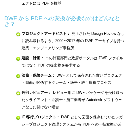
ェクトには PDF を推奨
DWF から PDF への変換が必要なのはどんなと
き？
プロジェクトアーキビスト：
廃止された Design Review なし
に読み取れるよう、2000〜2017 年の DWF アーカイブを持つ
建築・エンジニアリング事務所
建設・計画：
市の計画部門と政府ポータルは DWF ファイル
ではなく PDF の提出物を要求する
法務・保険チーム：
DWF として保存された古いプロジェク
ト図面が関係するクレーム・紛争・許可取得プロセス
外部レビュアー：
レビュー用に DWF パッケージを受け取っ
たクライアント・弁護士・施工業者が Autodesk ソフトウェ
アなしに開けない場合
IT 移行プロジェクト：
DWF として図面を保存していたレガ
シープロジェクト管理システムから PDF への一括変換が必