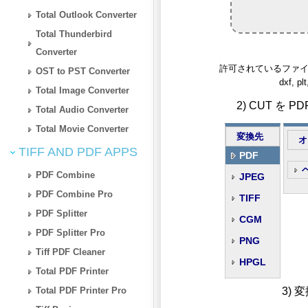
Total Outlook Converter
Total Thunderbird
Converter
許可されているファイルタイプ: g
OST to PST Converter
dxf, pl
Total Image Converter
2) CUT を
Total Audio Converter
Total Movie Converter
変換先
オ
TIFF AND PDF APPS
PDF
PDF Combine
JPEG
PDF Combine Pro
TIFF
PDF Splitter
CGM
PDF Splitter Pro
PNG
Tiff PDF Cleaner
HPGL
Total PDF Printer
Total PDF Printer Pro
3)