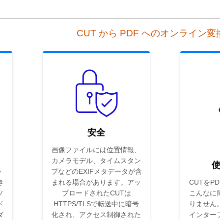
CUT から PDF へのオンライン
安全
画像ファイルには位置情報、
カメラモデル、タイムスタン
ト
プなどのEXIFメタデータが含
き
まれる場合があります。アッ
CUTをP
ソ
プロードされたCUTは
こんなに
ド
HTTPS/TLSで転送中に暗号
りません
ダ
化され、アクセス制御された
インター