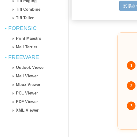
Tiff Paging
変換さ
Tiff Combine
Tiff Teller
FORENSIC
Print Maestro
Mail Terrier
FREEWARE
1
Outlook Viewer
Mail Viewer
Mbox Viewer
2
PCL Viewer
PDF Viewer
3
XML Viewer