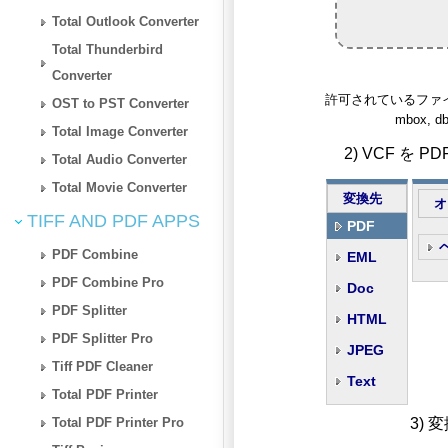
Total Outlook Converter
Total Thunderbird
Converter
許可されているファイルタイプ:
OST to PST Converter
mbox, dbx
Total Image Converter
2) VCF を
Total Audio Converter
Total Movie Converter
変換先
オ
TIFF AND PDF APPS
PDF
PDF Combine
EML
PDF Combine Pro
Doc
PDF Splitter
HTML
PDF Splitter Pro
JPEG
Tiff PDF Cleaner
Text
Total PDF Printer
Total PDF Printer Pro
3)