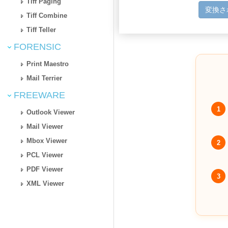
Tiff Paging
変換さ
Tiff Combine
Tiff Teller
FORENSIC
Print Maestro
Mail Terrier
FREEWARE
1
Outlook Viewer
Mail Viewer
Mbox Viewer
2
PCL Viewer
PDF Viewer
3
XML Viewer