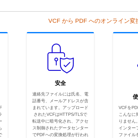
VCF から PDF へのオンライン
安全
連絡先ファイルには氏名、電
話番号、メールアドレスが含
F
まれています。アップロード
VCFをP
ラ
されたVCFはHTTPS/TLSで
こんなに
ー
転送中に暗号化され、アクセ
りません
も
ス制御されたデータセンター
インター
で
でPDFへの変換処理が行われ
ファイル