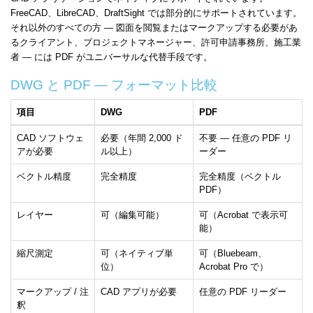
FreeCAD、LibreCAD、DraftSight では部分的にサポートされています。
それ以外のすべての方 — 図面を閲覧またはマークアップする必要があ
るクライアント、プロジェクトマネージャー、許可申請事務所、施工業
者 — には PDF がユニバーサルな代替手段です。
DWG と PDF — フォーマット比較
項目
DWG
PDF
CAD ソフトウェ
必要（年間 2,000 ド
不要 — 任意の PDF リ
アが必要
ル以上）
ーダー
ベクトル精度
完全精度
完全精度（ベクトル
PDF）
レイヤー
可（編集可能）
可（Acrobat で表示可
能）
縮尺測定
可（ネイティブ単
可（Bluebeam、
位）
Acrobat Pro で）
マークアップ / 注
CAD アプリが必要
任意の PDF リーダー
釈