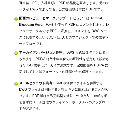
可申請、RFI、入札書類に PDF 納品物を要求します。元のデ
ータが DWG であっても、公式提出物は常に PDF です。
図面のレビューとマークアップ：
レビュアーは Acrobat、
Bluebeam Revu、Foxit を使って PDF にコメントします。レ
ビューサイクルでは PDF に変換し、コメントを DWG ソー
スに反映するというのがほとんどのプロジェクトでの標準ワ
ークフローです。
アーカイブとバージョン管理：
DWG 形式は 3 年ごとに変更
されます。PDF/A は数十年単位での可読性を想定して設計さ
れた ISO 標準化アーカイブ形式です。完成図面を PDF/A に
変換しておけばフォーマットの陳腐化から保護されます。
メールとクラウド共有：
xref や添付ファイルを参照する
DWG ファイルは同梱すると数百 MB に膨れ上がることがあ
ります。PDF 版は自己完結型で通常 1〜10 MB — xref を梱
包せずにメール送信やクライアントポータルへのアップロー
ドが容易です。