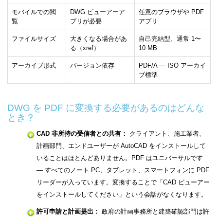
モバイルでの閲
DWG ビューアーア
任意のブラウザや PDF
覧
プリが必要
アプリ
ファイルサイズ
大きくなる場合があ
自己完結型、通常 1〜
る（xref）
10 MB
アーカイブ形式
バージョン依存
PDF/A — ISO アーカイ
ブ標準
DWG を PDF に変換する必要があるのはどんな
とき？
CAD 非所持の受信者との共有：
クライアント、施工業者、
計画部門、エンドユーザーが AutoCAD をインストールして
いることはほとんどありません。PDF はユニバーサルです
— すべてのノート PC、タブレット、スマートフォンに PDF
リーダーが入っています。変換することで「CAD ビューアー
をインストールしてください」という会話がなくなります。
許可申請と計画提出：
政府の計画事務所と建築確認部門は許