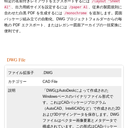
特定の名前付きレイアウトをエクスポートするには
/layout "Sheet
、出力用紙サイズを設定するには
、従来の製図規則に
A1"
/paper A1
合わせた白黒 PDF を生成するには
を追加します。図面
/monochrome
パッケージ組み立ての自動化、DWG プロジェクトフォルダーからの毎
晩の PDF エクスポート、またはレガシー図面アーカイブの一括変換に
便利です。
DWG File
ファイル拡張子
.DWG
カテゴリー
CAD File
説明
「DWGはAutoDeskによって作成された
Windowsベースのバイナリファイル形式で
す。これはCADパッケージプログラム
（AutoCAD、IntelliCADなど）で作成された2D
および3Dデザインデータを保存します。DWG
ファイルはベクター画像要素とメタデータで
構成されています。この形式はCADパッケー