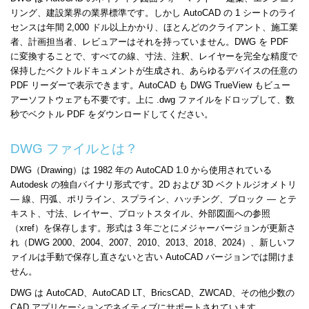
リング、建設業界の業界標準です。しかし AutoCAD の 1 シートのライ
センスは年間 2,000 ドル以上かかり、ほとんどのクライアント、施工業
者、計画担当者、レビュアーはそれを持っていません。DWG を PDF
に変換することで、すべての線、寸法、注釈、レイヤーを完全な精度で
保持したベクトルドキュメントが生成され、あらゆるデバイスの任意の
PDF リーダーで表示できます。AutoCAD も DWG TrueView もビュー
アーソフトウェアも不要です。上に .dwg ファイルをドロップして、数
秒でベクトル PDF をダウンロードしてください。
DWG ファイルとは？
DWG（Drawing）は 1982 年の AutoCAD 1.0 から使用されている
Autodesk の独自バイナリ形式です。2D および 3D ベクトルジオメトリ
— 線、円弧、ポリライン、スプライン、ハッチング、ブロック — とテ
キスト、寸法、レイヤー、プロットスタイル、外部図面への参照
（xref）を保存します。形式は 3 年ごとにメジャーバージョンが更新さ
れ（DWG 2000、2004、2007、2010、2013、2018、2024）、新しいフ
ァイルは手動で保存し直さないと古い AutoCAD バージョンでは開けま
せん。
DWG は AutoCAD、AutoCAD LT、BricsCAD、ZWCAD、その他少数の
CAD アプリケーションでネイティブにサポートされています。