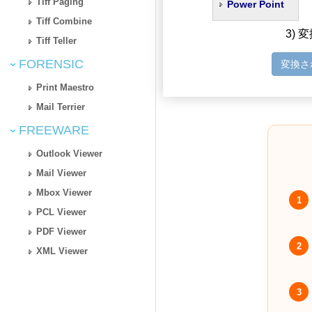
Tiff Paging
Power Point
Tiff Combine
3)
Tiff Teller
FORENSIC
変換さ
Print Maestro
Mail Terrier
FREEWARE
Outlook Viewer
Mail Viewer
Mbox Viewer
1
PCL Viewer
PDF Viewer
2
XML Viewer
3