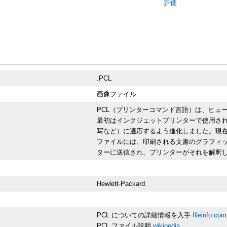
評価
.PCL
画像ファイル
PCL（プリンターコマンド言語）は、ヒュ
最初はインクジェットプリンターで使用さ
写など）に適応するよう進化しました。現在では
ファイルには、印刷される文書のグラフィ
ターに送信され、プリンターがそれを解釈し
Hewlett-Packard
PCL についての詳細情報を入手
fileinfo.com
PCL ファイル説明
wikipedia