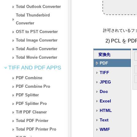
Total Outlook Converter
Total Thunderbird
Converter
許可されているファイルタイプ:
OST to PST Converter
Total Image Converter
2) PCL を
Total Audio Converter
変換先
Total Movie Converter
PDF
TIFF AND PDF APPS
TIFF
PDF Combine
JPEG
PDF Combine Pro
Doc
PDF Splitter
Excel
PDF Splitter Pro
HTML
Tiff PDF Cleaner
Text
Total PDF Printer
Total PDF Printer Pro
WMF