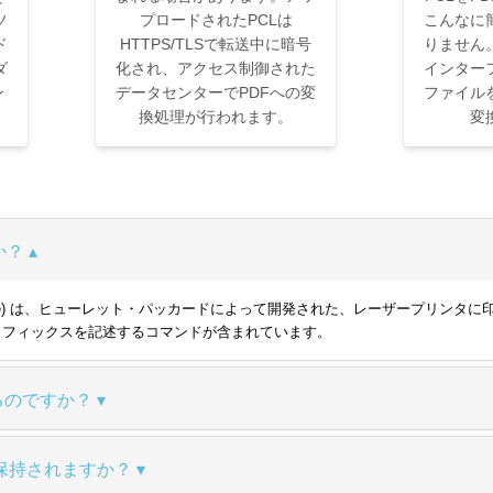
ソ
プロードされたPCLは
こんなに
ド
HTTPS/TLSで転送中に暗号
りません
ダ
化され、アクセス制御された
インター
ン
データセンターでPDFへの変
ファイル
換処理が行われます。
変
か？
and Language) は、ヒューレット・パッカードによって開発された、レーザ
ラフィックスを記述するコマンドが含まれています。
るのですか？
保持されますか？