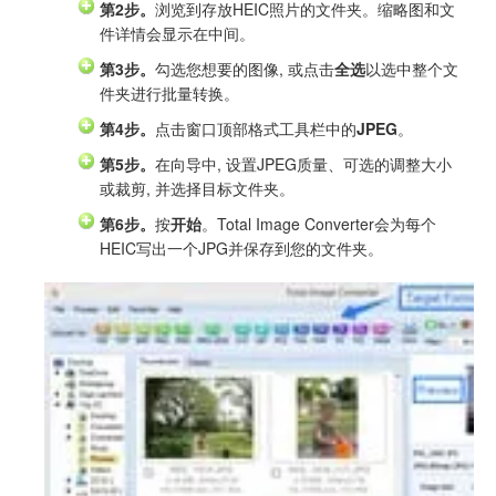
第2步。
浏览到存放HEIC照片的文件夹。缩略图和文
件详情会显示在中间。
第3步。
勾选您想要的图像, 或点击
全选
以选中整个文
件夹进行批量转换。
第4步。
点击窗口顶部格式工具栏中的
JPEG
。
第5步。
在向导中, 设置JPEG质量、可选的调整大小
或裁剪, 并选择目标文件夹。
第6步。
按
开始
。Total Image Converter会为每个
HEIC写出一个JPG并保存到您的文件夹。