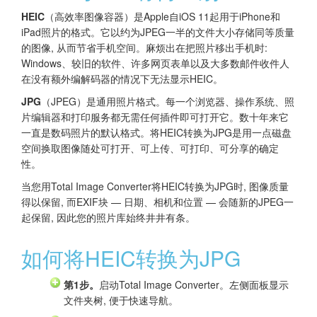
HEIC
（高效率图像容器）是Apple自iOS 11起用于iPhone和
iPad照片的格式。它以约为JPEG一半的文件大小存储同等质量
的图像, 从而节省手机空间。麻烦出在把照片移出手机时:
Windows、较旧的软件、许多网页表单以及大多数邮件收件人
在没有额外编解码器的情况下无法显示HEIC。
JPG
（JPEG）是通用照片格式。每一个浏览器、操作系统、照
片编辑器和打印服务都无需任何插件即可打开它。数十年来它
一直是数码照片的默认格式。将HEIC转换为JPG是用一点磁盘
空间换取图像随处可打开、可上传、可打印、可分享的确定
性。
当您用Total Image Converter将HEIC转换为JPG时, 图像质量
得以保留, 而EXIF块 — 日期、相机和位置 — 会随新的JPEG一
起保留, 因此您的照片库始终井井有条。
如何将HEIC转换为JPG
第1步。
启动Total Image Converter。左侧面板显示
文件夹树, 便于快速导航。