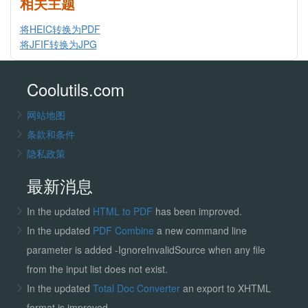
相关主题
将HEIC转换为PDF
将JFIF转换为JPG
Coolutils.com
网站地图
条款和条件
隐私政策
最新消息
In the updated
HTML to PDF
has been improved.
In the updated
PDF Combine
a new command line
parameter is added -IgnoreInvalidSource when any file
from the input list does not exist.
In the updated
Total Doc Converter
an export to XHTML
format is improved.