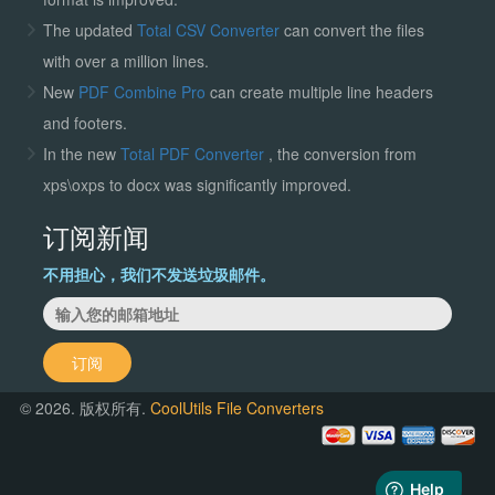
The updated
Total CSV Converter
can convert the files
with over a million lines.
New
PDF Combine Pro
can create multiple line headers
and footers.
In the new
Total PDF Converter
, the conversion from
xps\oxps to docx was significantly improved.
订阅新闻
不用担心，我们不发送垃圾邮件。
订阅
© 2026. 版权所有.
CoolUtils File Converters