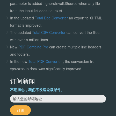
parameter is added -IgnoreInvalidSource when any file
from the input list does not exist.
In the updated
Total Doc Converter
an export to XHTML
format is improved.
The updated
Total CSV Converter
can convert the files
with over a million lines.
New
PDF Combine Pro
can create multiple line headers
and footers.
In the new
Total PDF Converter
, the conversion from
xps\oxps to docx was significantly improved.
订阅新闻
不用担心，我们不发送垃圾邮件。
订阅