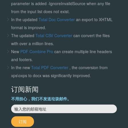
parameter is added -IgnoreInvalidSource when any file
from the input list does not exist.
In the updated
Total Doc Converter
an export to XHTML
format is improved.
The updated
Total CSV Converter
can convert the files
with over a million lines.
New
PDF Combine Pro
can create multiple line headers
and footers.
In the new
Total PDF Converter
, the conversion from
xps\oxps to docx was significantly improved.
订阅新闻
不用担心，我们不发送垃圾邮件。
订阅