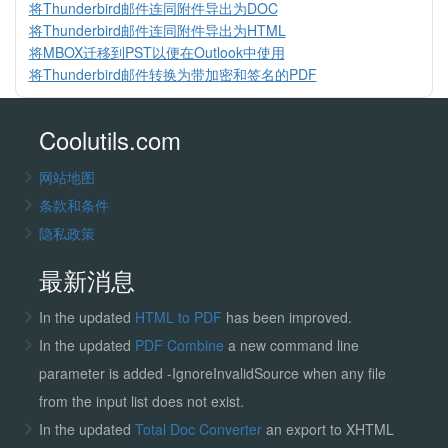
将Thunderbird邮件连同附件导出为DOC
将Thunderbird邮件连同附件导出为HTML
将MBOX迁移到PST以便在Outlook中使用
将Thunderbird邮件转换为带加密和签名的PDF
Coolutils.com
网站地图
条款和条件
隐私政策
最新消息
In the updated
HTML to PDF
has been improved.
In the updated
PDF Combine
a new command line
parameter is added -IgnoreInvalidSource when any file
from the input list does not exist.
In the updated
Total Doc Converter
an export to XHTML