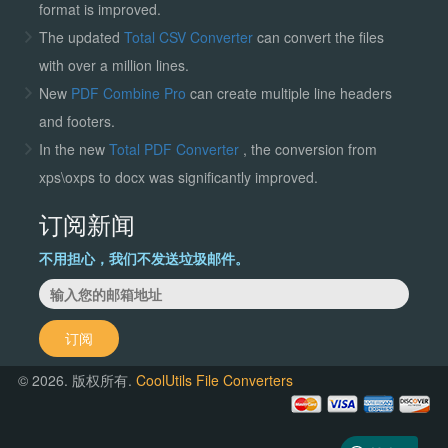
format is improved.
The updated
Total CSV Converter
can convert the files
with over a million lines.
New
PDF Combine Pro
can create multiple line headers
and footers.
In the new
Total PDF Converter
, the conversion from
xps\oxps to docx was significantly improved.
订阅新闻
不用担心，我们不发送垃圾邮件。
订阅
© 2026. 版权所有.
CoolUtils File Converters