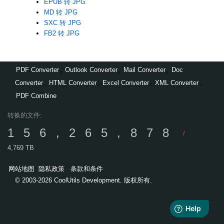
EPUB 转 JPG
MD 转 JPG
SXC 转 JPG
FB2 转 JPG
PDF Converter
,
Outlook Converter
,
Mail Converter
,
Doc
Converter
,
HTML Converter
,
Excel Converter
,
XML Converter
,
PDF Combine
转换的文件:
156,265,878
/
4,769 TB
网站地图
隐私政策
条款和条件
© 2003-2026 CoolUtils Development. 版权所有.