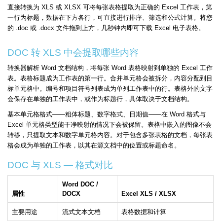
直接转换为 XLS 或 XLSX 可将每张表格提取为正确的 Excel 工作表，第
一行为标题，数据在下方各行，可直接进行排序、筛选和公式计算。将您
的 .doc 或 .docx 文件拖到上方，几秒钟内即可下载 Excel 电子表格。
DOC 转 XLS 中会提取哪些内容
转换器解析 Word 文档结构，将每张 Word 表格映射到单独的 Excel 工作
表。表格标题成为工作表的第一行。合并单元格会被拆分，内容分配到目
标单元格中。编号和项目符号列表成为单列工作表中的行。表格外的文字
会保存在单独的工作表中，或作为标题行，具体取决于文档结构。
基本单元格格式——粗体标题、数字格式、日期值——在 Word 格式与
Excel 单元格类型能干净映射的情况下会被保留。表格中嵌入的图像不会
转移，只提取文本和数字单元格内容。对于包含多张表格的文档，每张表
格会成为单独的工作表，以其在源文档中的位置或标题命名。
DOC 与 XLS — 格式对比
Word DOC /
属性
DOCX
Excel XLS / XLSX
主要用途
流式文本文档
表格数据和计算