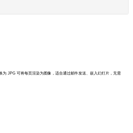
OCM 转换为 JPG 可将每页渲染为图像，适合通过邮件发送、嵌入幻灯片，无需