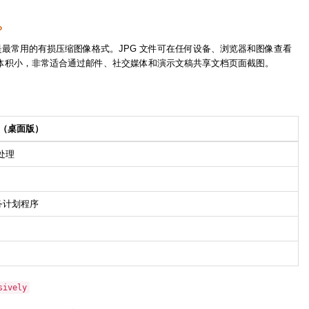
？
）是最常用的有损压缩图像格式。JPG 文件可在任何设备、浏览器和图像查看
体积小，非常适合通过邮件、社交媒体和演示文稿共享文档页面截图。
rter（桌面版）
处理
任务计划程序
sively