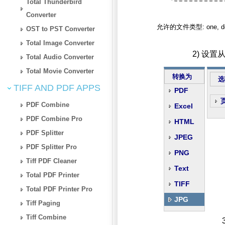
Total Thunderbird
Converter
允许的文件类型: one, docx, d
OST to PST Converter
Total Image Converter
2) 设置
Total Audio Converter
Total Movie Converter
转换为
选
TIFF AND PDF APPS
PDF
PDF Combine
Excel
PDF Combine Pro
HTML
PDF Splitter
JPEG
PDF Splitter Pro
PNG
Tiff PDF Cleaner
Text
Total PDF Printer
TIFF
Total PDF Printer Pro
JPG
Tiff Paging
Tiff Combine