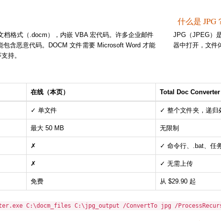
什么是 JPG
的启用宏文档格式（.docm），内嵌 VBA 宏代码。许多企业邮件
JPG（JPEG
恶意代码。DOCM 文件需要 Microsoft Word 才能
器中打开，文件
程序支持。
在线（本页）
Total Doc Conve
✓ 单文件
✓ 整个文件夹，递归
最大 50 MB
无限制
✗
✓ 命令行、.bat、
✗
✓ 无需上传
免费
从 $29.90 起
ter.exe C:\docm_files C:\jpg_output /ConvertTo jpg /ProcessRecur