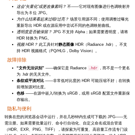
这会“矢量化”或更改像素吗？
不——它对现有图像进行色调映射并
导出为 8 位 JPG。
为什么结果看起来过暗/过亮？
场景引用源不同；使用调整过曝光
重新导出 HDR 或在源应用中尝试不同的色调映射曲线。
透明度是否被保留？
JPG 不支持 Alpha；如果需要透明度，请将
HDR 转换为 PNG。
视频 HDR？
此工具针对
静态图像
HDR（Radiance .hdr）。不支
持 HDR 视频格式（PQ/HLG，Dolby Vision）。
故障排除
“文件无法识别”
——确保它是 Radiance
，而不是一个更名
.hdr
为 .hdr 的无关文件。
条纹或平淡对比
——非常低对比度的 HDR 可能压缩不好；在转换
前增加源对比度。
色移
——在源中嵌入/转换为 sRGB，或用 sRGB 配置文件重新保
存输出。
隐私与便利
转换在您的浏览器会话中运行，并在几秒钟内生成可下载的 JPG——无
需注册。如果需要批量运行、命令行自动化、自定义命名或混合管道
（HDR、EXR、PNG、TIFF），请探索为可重复、高容量工作流专门设