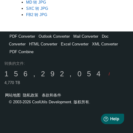
MD 转 JPG
SXC 转 JPG
FB2 转 JPG
PDF Converter
,
Outlook Converter
,
Mail Converter
,
Doc
Converter
,
HTML Converter
,
Excel Converter
,
XML Converter
,
PDF Combine
转换的文件:
156,292,054
/
4,770 TB
网站地图
隐私政策
条款和条件
© 2003-2026 CoolUtils Development. 版权所有.