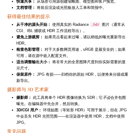
快速共享：
从场景引用源创建缩略图、模型图和客户预览。
文档管理：
将前后渲染或光照板放入工单和简报中。
获得最佳结果的提示
从干净的源头开始：
使用真实的 Radiance
图片（通常从
.hdr
CGI、IBL 捕获或 HDR 工作流程导出）。
避免上游裁剪：
如果亮点看起来过曝，请以稍低的曝光重新导出
HDR。
检查色彩管理：
对于大多数网页用途，sRGB 是最安全的；如果
可用，请在源中嵌入配置文件。
适当调整输出大小：
将非常大的全景图降尺度到你实际需要的显
示尺寸。
保留原件：
JPG 有损——归档你的原始 HDR，以便将来分级或重
新导出。
摄影师与 3D 艺术家
摄影师：
此工具将单个 HDR 图像转换为 SDR；它
不会
合并包围
曝光。在编辑器中先合并，然后转换。
3D/CGI 用户：
环境贴图（等矩形 HDR）可用于展示，但在 JPG
中会丢失 HDR 光照范围——在渲染器中使用 HDR，文档中使用
JPG。
常见问题