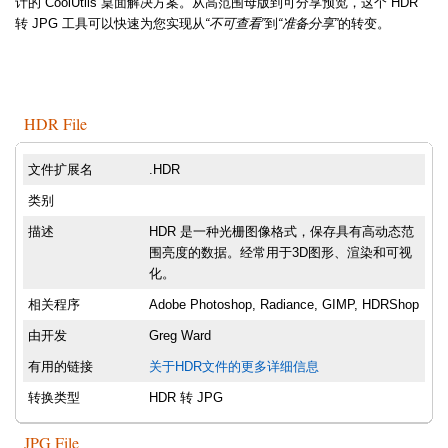
计的 CoolUtils 桌面解决方案。从高范围母版到可分享预览，这个 HDR
转 JPG 工具可以快速为您实现从
“不可查看”
到
“准备分享”
的转变。
HDR File
文件扩展名
.HDR
类别
描述
HDR 是一种光栅图像格式，保存具有高动态范
围亮度的数据。经常用于3D图形、渲染和可视
化。
相关程序
Adobe Photoshop, Radiance, GIMP, HDRShop
由开发
Greg Ward
有用的链接
关于HDR文件的更多详细信息
转换类型
HDR 转 JPG
JPG File