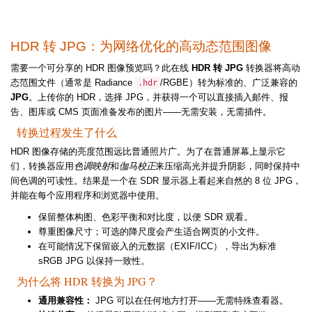
HDR 转 JPG：为网络优化的高动态范围图像
需要一个可分享的 HDR 图像预览吗？此在线
HDR 转 JPG
转换器将高动
态范围文件（通常是 Radiance
/RGBE）转为标准的、广泛兼容的
.hdr
JPG
。上传你的 HDR，选择 JPG，并获得一个可以直接插入邮件、报
告、图库或 CMS 页面准备发布的图片——无需安装，无需插件。
转换过程发生了什么
HDR 图像存储的亮度范围远比普通照片广。为了在普通屏幕上显示它
们，转换器应用
色调映射
和
伽马校正
来压缩高光并提升阴影，同时保持中
间色调的可读性。结果是一个在 SDR 显示器上看起来自然的 8 位 JPG，
并能在每个应用程序和浏览器中使用。
保留整体构图、色彩平衡和对比度，以便 SDR 观看。
尊重图像尺寸；可选的降尺度会产生适合网页的小文件。
在可能情况下保留嵌入的元数据（EXIF/ICC），导出为标准
sRGB JPG 以保持一致性。
为什么将 HDR 转换为 JPG？
通用兼容性：
JPG 可以在任何地方打开——无需特殊查看器。