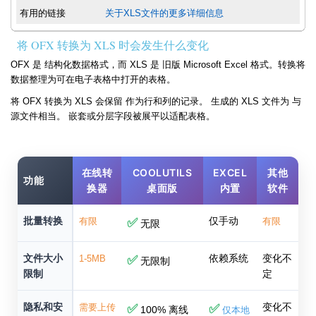
有用的链接
关于XLS文件的更多详细信息
将 OFX 转换为 XLS 时会发生什么变化
OFX 是 结构化数据格式，而 XLS 是 旧版 Microsoft Excel 格式。转换将
数据整理为可在电子表格中打开的表格。
将 OFX 转换为 XLS 会保留 作为行和列的记录。 生成的 XLS 文件为 与
源文件相当。 嵌套或分层字段被展平以适配表格。
在线转
COOLUTILS
EXCEL
其他
功能
换器
桌面版
内置
软件
批量转换
仅手动
有限
✅
有限
无限
文件大小
依赖系统
变化不
1-5MB
✅
无限制
限制
定
隐私和安
变化不
需要上传
✅
✅
100% 离线
仅本地