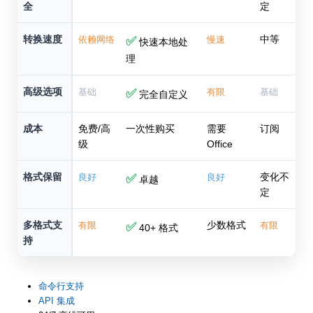
全
定
转换速度
中等
依赖网络
✅
慢速
快速本地处
理
高级选项
基础
✅
有限
基础
完全自定义
成本
免费/高
一次性购买
需要
订阅
级
Office
格式保留
变化不
良好
✅
良好
卓越
定
多格式支
少数格式
有限
✅
有限
40+ 格式
持
命令行支持
API 集成