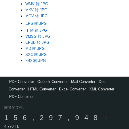
WMV 转 JPG
MKV 转 JPG
MOV 转 JPG
EPS 转 JPG
HTM 转 JPG
VMSG 转 JPG
EPUB 转 JPG
MD 转 JPG
SXC 转 JPG
FB2 转 JPG
PDF Converter
,
Outlook Converter
,
Mail Converter
,
Doc
Converter
,
HTML Converter
,
Excel Converter
,
XML Converter
,
PDF Combine
转换的文件:
156,297,948
/
4,770 TB