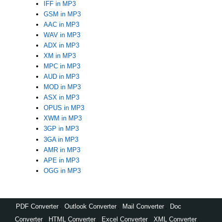
IFF in MP3
GSM in MP3
AAC in MP3
WAV in MP3
ADX in MP3
XM in MP3
MPC in MP3
AUD in MP3
MOD in MP3
ASX in MP3
OPUS in MP3
XWM in MP3
3GP in MP3
3GA in MP3
AMR in MP3
APE in MP3
OGG in MP3
PDF Converter
,
Outlook Converter
,
Mail Converter
,
Doc
Converter
,
HTML Converter
,
Excel Converter
,
XML Converter
,