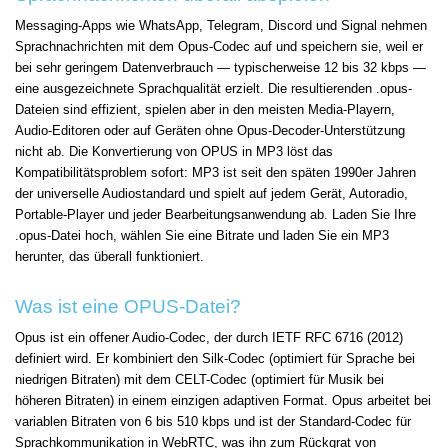
Messaging-Apps wie WhatsApp, Telegram, Discord und Signal nehmen
Sprachnachrichten mit dem Opus-Codec auf und speichern sie, weil er
bei sehr geringem Datenverbrauch — typischerweise 12 bis 32 kbps —
eine ausgezeichnete Sprachqualität erzielt. Die resultierenden .opus-
Dateien sind effizient, spielen aber in den meisten Media-Playern,
Audio-Editoren oder auf Geräten ohne Opus-Decoder-Unterstützung
nicht ab. Die Konvertierung von OPUS in MP3 löst das
Kompatibilitätsproblem sofort: MP3 ist seit den späten 1990er Jahren
der universelle Audiostandard und spielt auf jedem Gerät, Autoradio,
Portable-Player und jeder Bearbeitungsanwendung ab. Laden Sie Ihre
.opus-Datei hoch, wählen Sie eine Bitrate und laden Sie ein MP3
herunter, das überall funktioniert.
Was ist eine OPUS-Datei?
Opus ist ein offener Audio-Codec, der durch IETF RFC 6716 (2012)
definiert wird. Er kombiniert den Silk-Codec (optimiert für Sprache bei
niedrigen Bitraten) mit dem CELT-Codec (optimiert für Musik bei
höheren Bitraten) in einem einzigen adaptiven Format. Opus arbeitet bei
variablen Bitraten von 6 bis 510 kbps und ist der Standard-Codec für
Sprachkommunikation in WebRTC, was ihn zum Rückgrat von