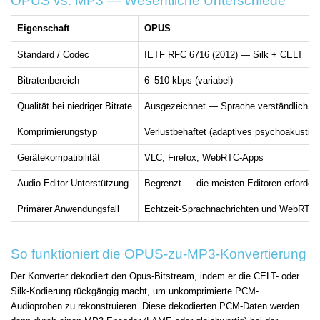
OPUS vs. MP3 — Wesentliche Unterschiede
Eigenschaft
OPUS
Standard / Codec
IETF RFC 6716 (2012) — Silk + CELT
Bitratenbereich
6–510 kbps (variabel)
Qualität bei niedriger Bitrate
Ausgezeichnet — Sprache verständlich be
Komprimierungstyp
Verlustbehaftet (adaptives psychoakustis
Gerätekompatibilität
VLC, Firefox, WebRTC-Apps
Audio-Editor-Unterstützung
Begrenzt — die meisten Editoren erforder
Primärer Anwendungsfall
Echtzeit-Sprachnachrichten und WebRTC-
So funktioniert die OPUS-zu-MP3-Konvertierung
Der Konverter dekodiert den Opus-Bitstream, indem er die CELT- oder
Silk-Kodierung rückgängig macht, um unkomprimierte PCM-
Audioproben zu rekonstruieren. Diese dekodierten PCM-Daten werden