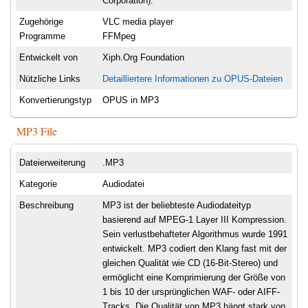
Corporation).
Zugehörige
VLC media player
Programme
FFMpeg
Entwickelt von
Xiph.Org Foundation
Nützliche Links
Detailliertere Informationen zu OPUS-Dateien
Konvertierungstyp
OPUS in MP3
MP3 File
Dateierweiterung
.MP3
Kategorie
Audiodatei
Beschreibung
MP3 ist der beliebteste Audiodateityp
basierend auf MPEG-1 Layer III Kompression.
Sein verlustbehafteter Algorithmus wurde 1991
entwickelt. MP3 codiert den Klang fast mit der
gleichen Qualität wie CD (16-Bit-Stereo) und
ermöglicht eine Komprimierung der Größe von
1 bis 10 der ursprünglichen WAF- oder AIFF-
Tracks. Die Qualität von MP3 hängt stark von