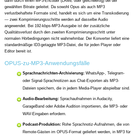
dann durch einen MP3-Encoder (LAME oder gleichwertig) bei der
gewählten Bitrate geleitet. Da sowohl Opus als auch MP3
verlustbehaftete Formate sind, handelt es sich um eine Transkodierung
— zwei Komprimierungsschritte werden auf dasselbe Audio
angewendet. Bei 192-kbps-MP3-Ausgabe ist der zusätzliche
Qualitätsverlust durch den zweiten Komprimierungsschritt unter
normalen Hörbedingungen nicht wahrnehmbar. Der Konverter liefert eine
standardmäßige ID3-getaggte MP3-Datei, die für jeden Player oder
Editor bereit ist.
OPUS-zu-MP3-Anwendungsfälle
Sprachnachrichten-Archivierung:
WhatsApp-, Telegram-
oder Signal-Sprachnotizen aus Chat-Exporten als MP3-
Dateien speichern, die in jedem Media-Player abspielbar sind.
Audio-Bearbeitung:
Sprachaufnahmen in Audacity,
GarageBand oder Adobe Audition importieren, die MP3- oder
WAV-Eingaben erfordern.
Podcast-Produktion:
Rohe Sprachnotiz-Aufnahmen, die von
Remote-Gästen im OPUS-Format geliefert werden, in MP3 für