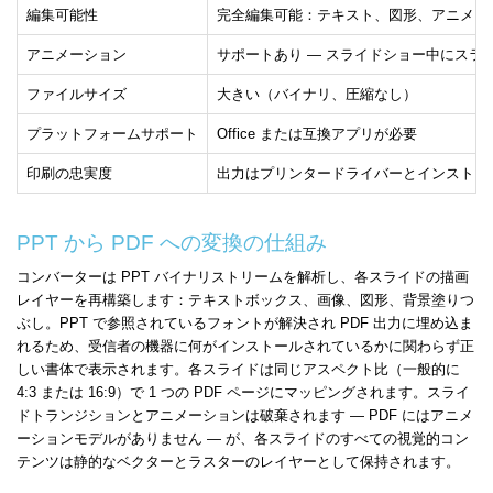
編集可能性
完全編集可能：テキスト、図形、アニメー
アニメーション
サポートあり — スライドショー中にスラ
ファイルサイズ
大きい（バイナリ、圧縮なし）
プラットフォームサポート
Office または互換アプリが必要
印刷の忠実度
出力はプリンタードライバーとインストー
PPT から PDF への変換の仕組み
コンバーターは PPT バイナリストリームを解析し、各スライドの描画
レイヤーを再構築します：テキストボックス、画像、図形、背景塗りつ
ぶし。PPT で参照されているフォントが解決され PDF 出力に埋め込ま
れるため、受信者の機器に何がインストールされているかに関わらず正
しい書体で表示されます。各スライドは同じアスペクト比（一般的に
4:3 または 16:9）で 1 つの PDF ページにマッピングされます。スライ
ドトランジションとアニメーションは破棄されます — PDF にはアニメ
ーションモデルがありません — が、各スライドのすべての視覚的コン
テンツは静的なベクターとラスターのレイヤーとして保持されます。