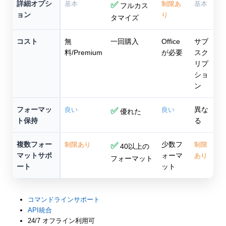
詳細オプシ
基本
✅
制限あ
基本
フルカス
ョン
り
タマイズ
コスト
無
一回購入
Office
サブ
料/Premium
が必要
スク
リプ
ショ
ン
フォーマッ
異な
良い
✅
良い
優れた
ト保持
る
複数フォー
少数フ
制限あり
✅
制限
40以上の
マットサポ
ォーマ
あり
フォーマット
ート
ット
コマンドラインサポート
API統合
24/7 オフライン利用可