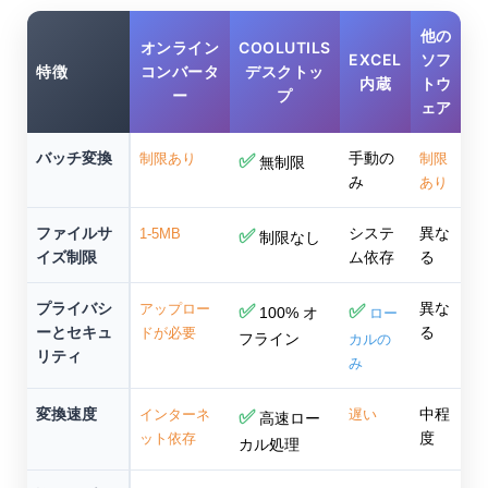
他の
オンライン
COOLUTILS
EXCEL
ソフ
特徴
コンバータ
デスクトッ
内蔵
トウ
ー
プ
ェア
バッチ変換
手動の
制限あり
✅
制限
無制限
み
あり
ファイルサ
システ
異な
1-5MB
✅
制限なし
イズ制限
ム依存
る
プライバシ
異な
アップロー
✅
✅
100% オ
ロー
ーとセキュ
る
ドが必要
フライン
カルの
リティ
み
変換速度
中程
インターネ
✅
遅い
高速ロー
度
ット依存
カル処理