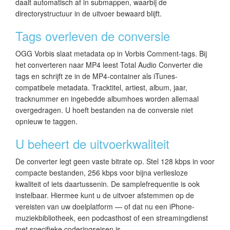
daalt automatisch af in submappen, waarbij de
directorystructuur in de uitvoer bewaard blijft.
Tags overleven de conversie
OGG Vorbis slaat metadata op in Vorbis Comment-tags. Bij
het converteren naar MP4 leest Total Audio Converter die
tags en schrijft ze in de MP4-container als iTunes-
compatibele metadata. Tracktitel, artiest, album, jaar,
tracknummer en ingebedde albumhoes worden allemaal
overgedragen. U hoeft bestanden na de conversie niet
opnieuw te taggen.
U beheert de uitvoerkwaliteit
De converter legt geen vaste bitrate op. Stel 128 kbps in voor
compacte bestanden, 256 kbps voor bijna verliesloze
kwaliteit of iets daartussenin. De samplefrequentie is ook
instelbaar. Hiermee kunt u de uitvoer afstemmen op de
vereisten van uw doelplatform — of dat nu een iPhone-
muziekbibliotheek, een podcasthost of een streamingdienst
met specifieke coderingseisen is.