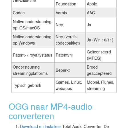
Ontwikkelaar
Foundation
Apple
Codec
Vorbis
AAC
Native ondersteuning
Nee
Ja
op iOS/macOS
Native ondersteuning
Nee (vereist
Ja (Win 10/11)
op Windows
codecpakket)
Gelicenseerd
Patent- / royaltystatus
Patentvrij
(MPEG)
Ondersteuning
Breed
Beperkt
streamingplatforms
geaccepteerd
Games, Linux,
Mobiel, iTunes,
Typisch gebruik
webapps
streaming
OGG naar MP4-audio
converteren
Download en installeer
Total Audio Converter. De