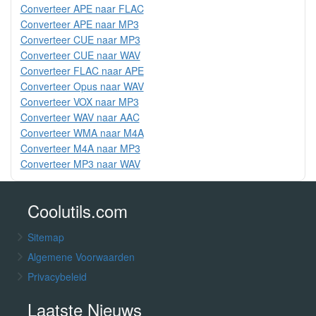
Converteer APE naar FLAC
Converteer APE naar MP3
Converteer CUE naar MP3
Converteer CUE naar WAV
Converteer FLAC naar APE
Converteer Opus naar WAV
Converteer VOX naar MP3
Converteer WAV naar AAC
Converteer WMA naar M4A
Converteer M4A naar MP3
Converteer MP3 naar WAV
Coolutils.com
Sitemap
Algemene Voorwaarden
Privacybeleid
Laatste Nieuws