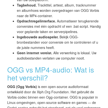
Tagbehoud.
Tracktitel, artiest, album, tracknummer
en albumhoes worden overgedragen van OGG Vorbis
naar de MP4-container.
Opdrachtregelinterface.
Automatiseer terugkerende
conversies met één opdracht of een .bat-script. Handig
voor geplande taken en serverpipelines.
Ingebouwde audiospeler.
Bekijk OGG-
bronbestanden voor conversie om te controleren of u
de juiste nummers heeft.
Geen internet vereist.
Alle verwerking is lokaal. Uw
audiobestanden verlaten uw computer nooit.
OGG vs MP4-audio: Wat is
het verschil?
OGG (Ogg Vorbis)
is een open-source audioformaat
ontwikkeld door de Xiph.Org Foundation. Het gebruikt de
Vorbis-codec binnen een Ogg-container. OGG is populair in
Linux-omgevingen, open-source software en games — de
Godot-engine gebruikt het standaard, net als veel webgames