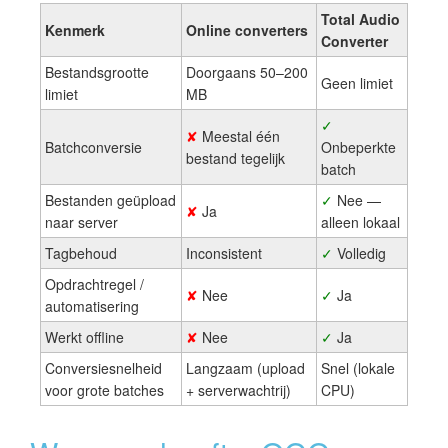
Total Audio
Kenmerk
Online converters
Converter
Bestandsgrootte
Doorgaans 50–200
Geen limiet
limiet
MB
✓
✘
Meestal één
Batchconversie
Onbeperkte
bestand tegelijk
batch
Bestanden geüpload
✓
Nee —
✘
Ja
naar server
alleen lokaal
Tagbehoud
Inconsistent
✓
Volledig
Opdrachtregel /
✘
Nee
✓
Ja
automatisering
Werkt offline
✘
Nee
✓
Ja
Conversiesnelheid
Langzaam (upload
Snel (lokale
voor grote batches
+ serverwachtrij)
CPU)