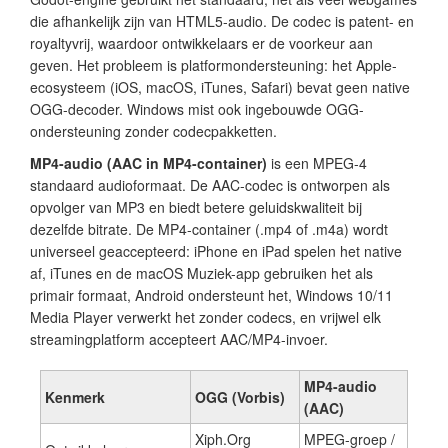
die afhankelijk zijn van HTML5-audio. De codec is patent- en
royaltyvrij, waardoor ontwikkelaars er de voorkeur aan
geven. Het probleem is platformondersteuning: het Apple-
ecosysteem (iOS, macOS, iTunes, Safari) bevat geen native
OGG-decoder. Windows mist ook ingebouwde OGG-
ondersteuning zonder codecpakketten.
MP4-audio (AAC in MP4-container)
is een MPEG-4
standaard audioformaat. De AAC-codec is ontworpen als
opvolger van MP3 en biedt betere geluidskwaliteit bij
dezelfde bitrate. De MP4-container (.mp4 of .m4a) wordt
universeel geaccepteerd: iPhone en iPad spelen het native
af, iTunes en de macOS Muziek-app gebruiken het als
primair formaat, Android ondersteunt het, Windows 10/11
Media Player verwerkt het zonder codecs, en vrijwel elk
streamingplatform accepteert AAC/MP4-invoer.
MP4-audio
Kenmerk
OGG (Vorbis)
(AAC)
Xiph.Org
MPEG-groep /