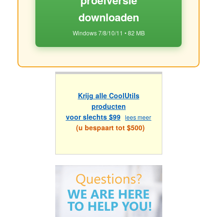
downloaden
Windows 7/8/10/11 • 82 MB
Krijg alle CoolUtils
producten
voor slechts $99
lees meer
(u bespaart tot $500)