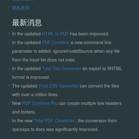
隐私政策
最新消息
In the updated
HTML to PDF
has been improved.
In the updated
PDF Combine
a new command line
parameter is added -IgnoreInvalidSource when any file
from the input list does not exist.
In the updated
Total Doc Converter
an export to XHTML
format is improved.
The updated
Total CSV Converter
can convert the files
with over a million lines.
New
PDF Combine Pro
can create multiple line headers
and footers.
In the new
Total PDF Converter
, the conversion from
xps\oxps to docx was significantly improved.