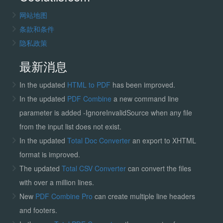
网站地图
条款和条件
隐私政策
最新消息
In the updated
HTML to PDF
has been improved.
In the updated
PDF Combine
a new command line
parameter is added -IgnoreInvalidSource when any file
from the input list does not exist.
In the updated
Total Doc Converter
an export to XHTML
format is improved.
The updated
Total CSV Converter
can convert the files
with over a million lines.
New
PDF Combine Pro
can create multiple line headers
and footers.