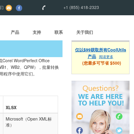
们
+1 (855) 418-2323
产品
支持
联系
关于我们
仅以$99获取所有CoolUtils
产品
阅读更多
ordPerfect Office
(您最多可节省 $500)
、WB1、WB2、QPW），批量转换
格应用程序中使用它们。
XLSX
Microsoft（Open XML标
准）