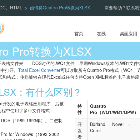
、DOC、HTML
如何将Quattro Pro转换为XLSX
需要帮助？联系我
首页
在线
桌面应用
ro Pro转换为XLSX
表格文件夹——DOS时代的.WQ1文件、早期Windows版本的.WB1文件或Corel W
l中打开。
Total Excel Converter
可以读取所有Quattro Pro格式（WQ1
式和格式，使您能够在现代Excel或任何支持Open XML标准的电子表
o与XLSX：有什么区别？
land开发的电子表格应用程序，后被
特
Quattro
其发展历程中使用了多种文件格式：
性
Pro（WQ1/WB1/QPW）
 for DOS（1989-1993年）。二进制
开
Borland → Novell →
发
Corel
 Pro for Windows（1993-2002
者