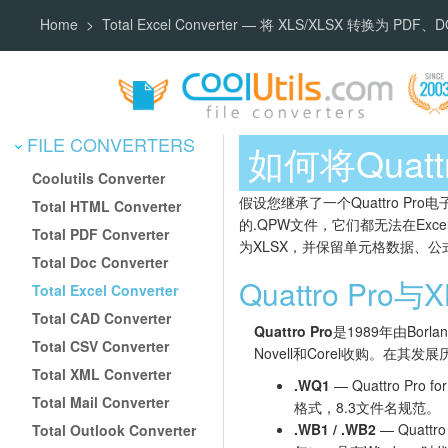
Home
Total Excel Converter — 将 XLS/XLSX 转换为 PDF
FILE CONVERTERS
如何将Quatt
Coolutils Converter
假设您继承了一个Quattro Pro电子
Total HTML Converter
的.QPW文件，它们都无法在Exce
Total PDF Converter
为XLSX，并保留单元格数据、公
Total Doc Converter
Quattro Pr
Total Excel Converter
Total CAD Converter
Quattro Pro
是1989年由Bor
Total CSV Converter
Novell和Corel收购。在
Total XML Converter
.WQ1
— Quattro Pro
Total Mail Converter
格式，8.3文件名规范。
.WB1 / .WB2
— Quattro
Total Outlook Converter