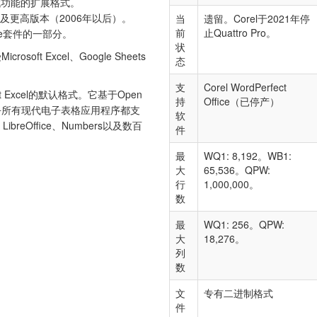
时代功能的扩展格式。
ro X3及更高版本（2006年以后）。
当
遗留。Corel于2021年停
前
止Quattro Pro。
Office套件的一部分。
状
oft Excel、Google Sheets
态
支
Corel WordPerfect
ft Excel的默认格式。它基于Open
持
Office（已停产）
，几乎所有现代电子表格应用程序都支
软
、LibreOffice、Numbers以及数百
件
最
WQ1: 8,192。WB1:
大
65,536。QPW:
行
1,000,000。
数
最
WQ1: 256。QPW:
大
18,276。
列
数
文
专有二进制格式
件