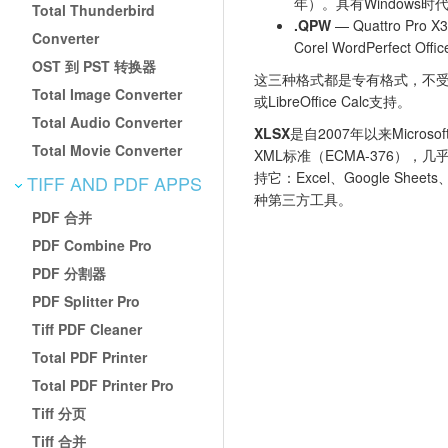
年）。具有Windows
Total Thunderbird
.QPW
— Quattro P
Converter
Corel WordPerfect 
OST 到 PST 转换器
这三种格式都是专有格式，不受Micros
Total Image Converter
或LibreOffice Calc支持。
Total Audio Converter
XLSX
是自2007年以来Microso
Total Movie Converter
XML标准（ECMA-376）
持它：Excel、Google Sheets
TIFF AND PDF APPS
种第三方工具。
PDF 合并
PDF Combine Pro
PDF 分割器
PDF Splitter Pro
Tiff PDF Cleaner
Total PDF Printer
Total PDF Printer Pro
Tiff 分页
Tiff 合并