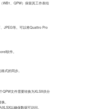
簿（WB1、QPW）保留其工作表结
、JPEG等。可以将Quattro Pro
rel软件。
代格式的同步。
上数百个QPW文件需要转换为XLSX供分
转换。
转换为XLSX以确保数据可访问。