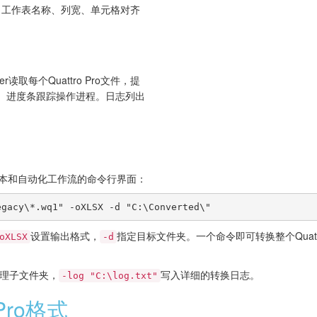
：工作表名称、列宽、单元格对齐
verter读取每个Quattro Pro文件，提
X。进度条跟踪操作进程。日志列出
r包含用于脚本和自动化工作流的命令行界面：
egacy\*.wq1" -oXLSX -d "C:\Converted\"
设置输出格式，
指定目标文件夹。一个命令即可转换整个Quattr
oXLSX
-d
理子文件夹，
写入详细的转换日志。
-log "C:\log.txt"
 Pro格式