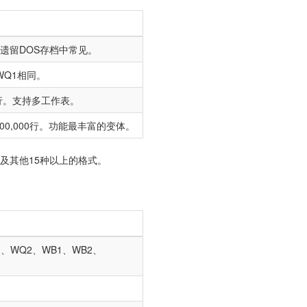
列。在遗留DOS存档中常见。
WQ1相同。
,536行。支持多工作表。
最多1,000,000行。功能最丰富的变体。
DS以及其他15种以上的格式。
Q1、WQ2、WB1、WB2、