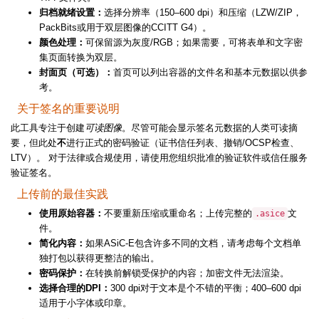
归档就绪设置：
选择分辨率（150–600 dpi）和压缩（LZW/ZIP，
PackBits或用于双层图像的CCITT G4）。
颜色处理：
可保留源为灰度/RGB；如果需要，可将表单和文字密
集页面转换为双层。
封面页（可选）：
首页可以列出容器的文件名和基本元数据以供参
考。
关于签名的重要说明
此工具专注于创建
可读图像
。尽管可能会显示签名元数据的人类可读摘
要，但此处
不
进行正式的密码验证（证书信任列表、撤销/OCSP检查、
LTV）。 对于法律或合规使用，请使用您组织批准的验证软件或信任服务
验证签名。
上传前的最佳实践
使用原始容器：
不要重新压缩或重命名；上传完整的
文
.asice
件。
简化内容：
如果ASiC-E包含许多不同的文档，请考虑每个文档单
独打包以获得更整洁的输出。
密码保护：
在转换前解锁受保护的内容；加密文件无法渲染。
选择合理的DPI：
300 dpi对于文本是个不错的平衡；400–600 dpi
适用于小字体或印章。