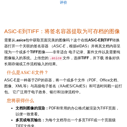
评价
ASiC-E到TIFF：将签名容器提取为可存档的图像
需要从
.asice
包中获取页面完美的图像吗？这个在线
ASiC-E到TIFF
转换
器打开一个关联的签名容器 （
ASiC-E
，根据eIDAS）并将其文档内容呈
现为一个或多个
TIFF
图像——非常适合 电子记录、案件文件以及需要纯
图像输入的系统。上传您的
文件，选择
TIFF
，并下载 准备好供
.asice
长期存储或工作流程输入的结果。
什么是ASiC-E文件？
ASiC-E是一种基于ZIP的容器，将一个或多个文件（PDF、Office文档、
图像、XML等）与高级电子签名（XAdES/CAdES）和可选时间戳一起打
包。 它广泛用于电子政务、银行和法律流程中。
您将获得什么
文档到图像的渲染：
PDF和常用的办公格式被渲染为TIFF页面，
以便一致查看。
多页或每页输出：
为每个文档导出一个多页TIFF或一个页面级
TIFF文件夹。