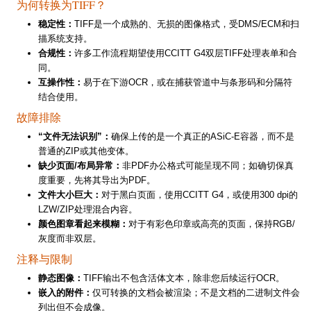
为何转换为TIFF？
稳定性：
TIFF是一个成熟的、无损的图像格式，受DMS/ECM和扫
描系统支持。
合规性：
许多工作流程期望使用CCITT G4双层TIFF处理表单和合
同。
互操作性：
易于在下游OCR，或在捕获管道中与条形码和分隔符
结合使用。
故障排除
“文件无法识别”：
确保上传的是一个真正的ASiC-E容器，而不是
普通的ZIP或其他变体。
缺少页面/布局异常：
非PDF办公格式可能呈现不同；如确切保真
度重要，先将其导出为PDF。
文件大小巨大：
对于黑白页面，使用CCITT G4，或使用300 dpi的
LZW/ZIP处理混合内容。
颜色图章看起来模糊：
对于有彩色印章或高亮的页面，保持RGB/
灰度而非双层。
注释与限制
静态图像：
TIFF输出不包含活体文本，除非您后续运行OCR。
嵌入的附件：
仅可转换的文档会被渲染；不是文档的二进制文件会
列出但不会成像。