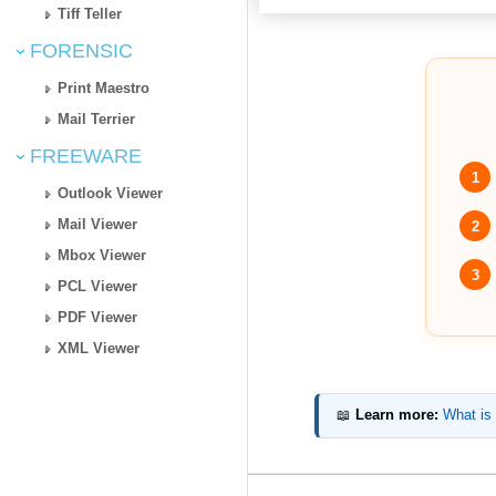
Tiff Teller
FORENSIC
Print Maestro
Mail Terrier
FREEWARE
1
Outlook Viewer
Mail Viewer
2
Mbox Viewer
3
PCL Viewer
PDF Viewer
XML Viewer
📖
Learn more:
What is 