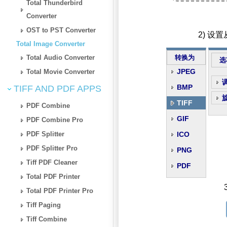
Total Thunderbird
Converter
OST to PST Converter
2) 设
Total Image Converter
Total Audio Converter
转换为
选
JPEG
Total Movie Converter
BMP
TIFF AND PDF APPS
TIFF
PDF Combine
GIF
PDF Combine Pro
PDF Splitter
ICO
PDF Splitter Pro
PNG
Tiff PDF Cleaner
PDF
Total PDF Printer
Total PDF Printer Pro
Tiff Paging
Tiff Combine