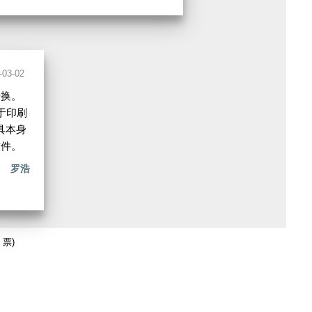
-03-02
转换。
于印刷
具本身
软件。
罗浩
 票)