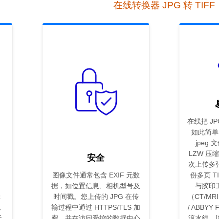
在线转换器 JPG 转 TIFF
在线把 JP
如此简单。
.jpe
LZW 压
安全
次上传多
图像文件通常包含 EXIF 元数
份多页 T
据，如位置信息、相机型号及
与胶印
辑
时间戳。您上传的 JPG 在传
（CT/MRI
，
输过程中通过 HTTPS/TLS 加
/ ABBYY 
无
密，并在访问受控的数据中心
流水线，