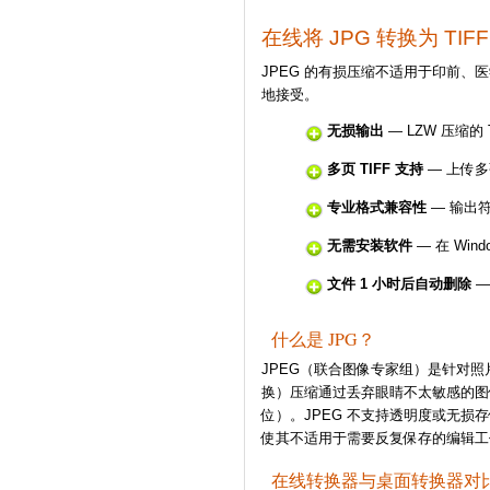
在线将 JPG 转换为 TIFF
JPEG 的有损压缩不适用于印前、
地接受。
无损输出
— LZW 压缩的
多页 TIFF 支持
— 上传多
专业格式兼容性
— 输出
无需安装软件
— 在 Win
文件 1 小时后自动删除
—
什么是 JPG？
JPEG（联合图像专家组）是针对照
换）压缩通过丢弃眼睛不太敏感的图像
位）。JPEG 不支持透明度或无损
使其不适用于需要反复保存的编辑工
在线转换器与桌面转换器对