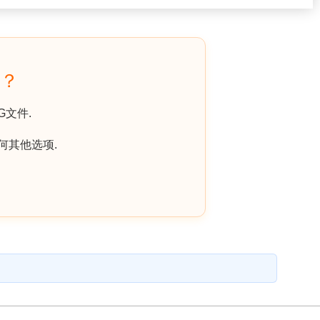
F？
G文件.
何其他选项.