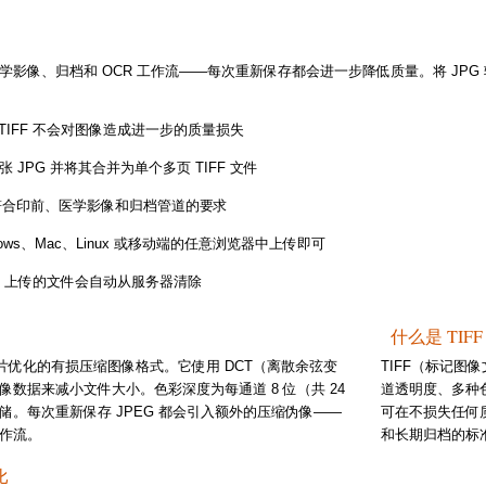
医学影像、归档和 OCR 工作流——每次重新保存都会进一步降低质量。将 JPG
 TIFF 不会对图像造成进一步的质量损失
张 JPG 并将其合并为单个多页 TIFF 文件
符合印前、医学影像和归档管道的要求
dows、Mac、Linux 或移动端的任意浏览器中上传即可
 上传的文件会自动从服务器清除
什么是 TIF
片优化的有损压缩图像格式。它使用 DCT（离散余弦变
TIFF（标记图像
数据来减小文件大小。色彩深度为每通道 8 位（共 24
道透明度、多种色
存储。每次重新保存 JPEG 都会引入额外的压缩伪像——
可在不损失任何
作流。
和长期归档的标
比