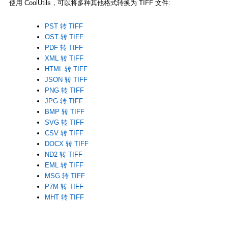
使用 CoolUtils，可以将多种其他格式转换为 TIFF 文件:
PST 转 TIFF
OST 转 TIFF
PDF 转 TIFF
XML 转 TIFF
HTML 转 TIFF
JSON 转 TIFF
PNG 转 TIFF
JPG 转 TIFF
BMP 转 TIFF
SVG 转 TIFF
CSV 转 TIFF
DOCX 转 TIFF
ND2 转 TIFF
EML 转 TIFF
MSG 转 TIFF
P7M 转 TIFF
MHT 转 TIFF