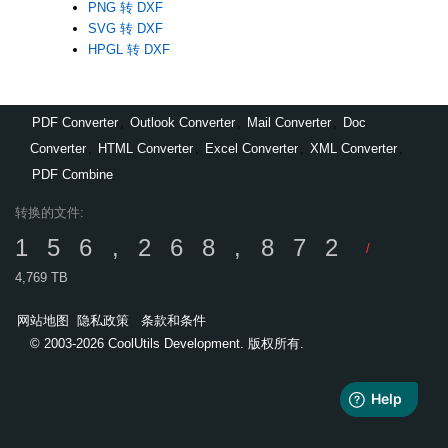
PNG 转 DXF
SVG 转 DXF
HPGL 转 DXF
PDF Converter
,
Outlook Converter
,
Mail Converter
,
Doc
Converter
,
HTML Converter
,
Excel Converter
,
XML Converter
,
PDF Combine
转换的文件:
156,268,872
/
4,769 TB
网站地图
隐私政策
条款和条件
© 2003-2026 CoolUtils Development. 版权所有.