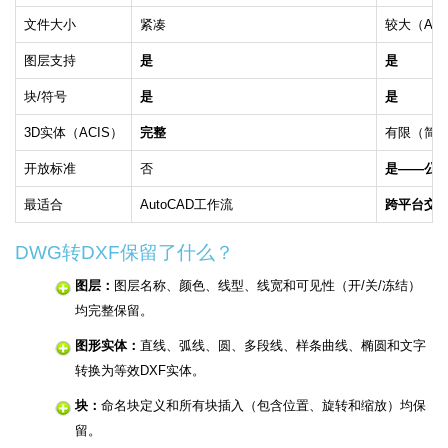
文件大小
紧凑
较大（ASC
图层支持
是
是
块/符号
是
是
3D实体（ACIS）
完整
有限（简
开放标准
否
是——公
最适合
AutoCAD工作流
跨平台交
DWG转DXF保留了什么？
图层：
图层名称、颜色、线型、线宽和可见性（开/关/冻结）
均完整保留。
图形实体：
直线、弧线、圆、多段线、样条曲线、椭圆和文字
转换为等效DXF实体。
块：
命名块定义和所有块插入（包含位置、旋转和缩放）均保
留。