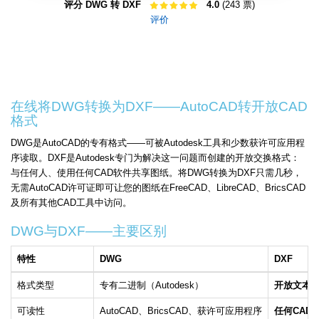
评分 DWG 转 DXF
4.0
(243 票)
评价
在线将DWG转换为DXF——AutoCAD转开放CAD
格式
DWG是AutoCAD的专有格式——可被Autodesk工具和少数获许可应用程
序读取。DXF是Autodesk专门为解决这一问题而创建的开放交换格式：
与任何人、使用任何CAD软件共享图纸。将DWG转换为DXF只需几秒，
无需AutoCAD许可证即可让您的图纸在FreeCAD、LibreCAD、BricsCAD
及所有其他CAD工具中访问。
DWG与DXF——主要区别
特性
DWG
DXF
格式类型
专有二进制（Autodesk）
开放文本或
可读性
AutoCAD、BricsCAD、获许可应用程序
任何CAD