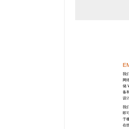
E
我
网
储
备
设
我们
即
于
在