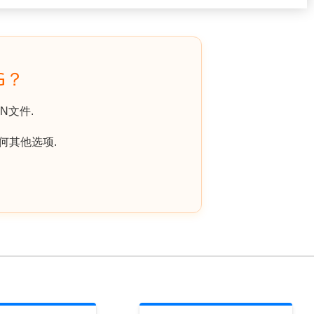
G？
N文件.
何其他选项.