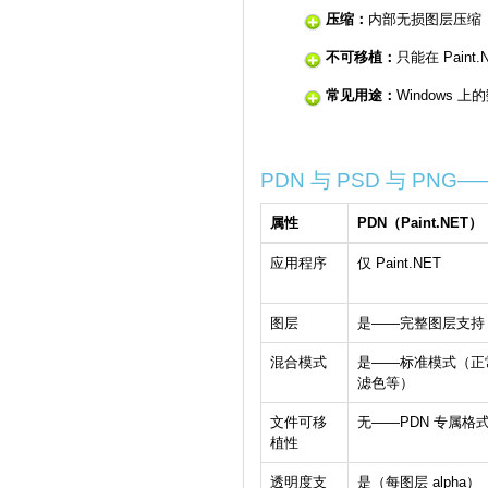
压缩：
内部无损图层压缩
不可移植：
只能在 Paint
常见用途：
Windows
PDN 与 PSD 与 PN
属性
PDN（Paint.NET）
应用程序
仅 Paint.NET
图层
是——完整图层支持
混合模式
是——标准模式（正
滤色等）
文件可移
无——PDN 专属格
植性
透明度支
是（每图层 alpha）