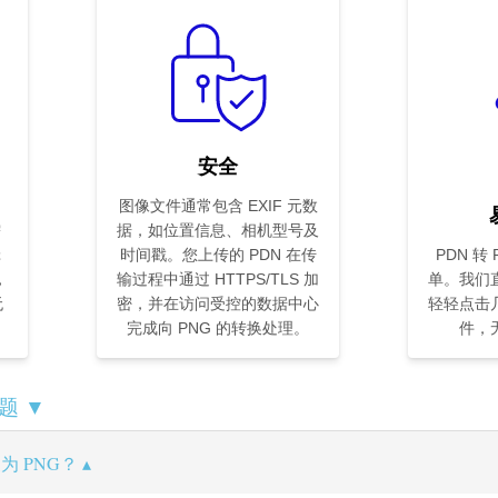
安全
图像文件通常包含 EXIF 元数
需
据，如位置信息、相机型号及
辑
时间戳。您上传的 PDN 在传
PDN 转
，
输过程中通过 HTTPS/TLS 加
单。我们
无
密，并在访问受控的数据中心
轻轻点击
完成向 PNG 的转换处理。
件，
题 ▼
为 PNG？