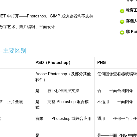
教育
.NET 中打开——Photoshop、GIMP 或浏览器均不支持
存档
 上的数字艺术、照片编辑、平面设计
非 Pa
G——主要区别
PSD（Photoshop）
PNG
Adobe Photoshop（及部分其他
任何图像查看器或编辑
软件）
是——行业标准图层支持
否——平面合成图像
常、正片叠底、
是——完整 Photoshop 混合模
不适用——平面图像
式
式
有限——Photoshop 或兼容应用
通用——任何平台，任
是
是——平面 PNG 中