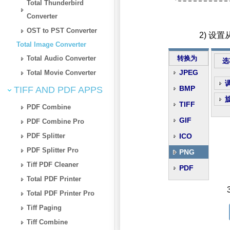
Total Thunderbird
Converter
OST to PST Converter
2) 设
Total Image Converter
Total Audio Converter
转换为
选
JPEG
Total Movie Converter
BMP
TIFF AND PDF APPS
TIFF
PDF Combine
GIF
PDF Combine Pro
PDF Splitter
ICO
PDF Splitter Pro
PNG
Tiff PDF Cleaner
PDF
Total PDF Printer
Total PDF Printer Pro
Tiff Paging
Tiff Combine