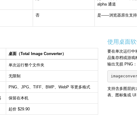
alpha 通道
否
是——浏览器原生支持
使用桌面软件
要在单次运行中将
桌面（Total Image Converter）
品集存档或游戏
输出无损 PNG：
单次运行整个文件夹
无限制
imageconve
PNG、JPG、TIFF、BMP、WebP 等更多格式
支持含多图层的大
表、图标集或 U
器
保留在本机
起价 $29.90