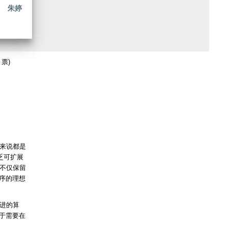
朱婷
 票)
人来说都是
乏可扩展
不仅保留
序的理想
先进的算
于需要在