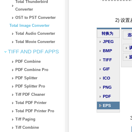
Total Thunderbird
Converter
OST to PST Converter
2) 设
Total Image Converter
Total Audio Converter
转换为
选
JPEG
Total Movie Converter
BMP
TIFF AND PDF APPS
TIFF
PDF Combine
GIF
PDF Combine Pro
PDF Splitter
ICO
PDF Splitter Pro
PNG
Tiff PDF Cleaner
PDF
Total PDF Printer
EPS
Total PDF Printer Pro
Tiff Paging
Tiff Combine