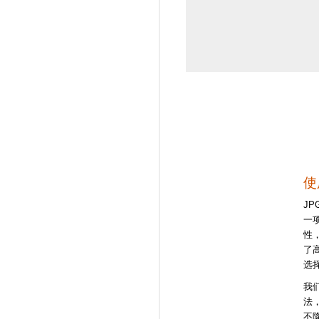
使
J
一
性
了
选
我
法
不