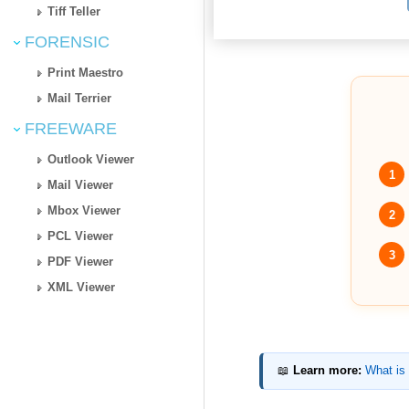
Tiff Teller
FORENSIC
Print Maestro
Mail Terrier
FREEWARE
Outlook Viewer
1
Mail Viewer
Mbox Viewer
2
PCL Viewer
3
PDF Viewer
XML Viewer
📖
Learn more:
What is 