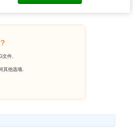
S？
G文件.
何其他选项.