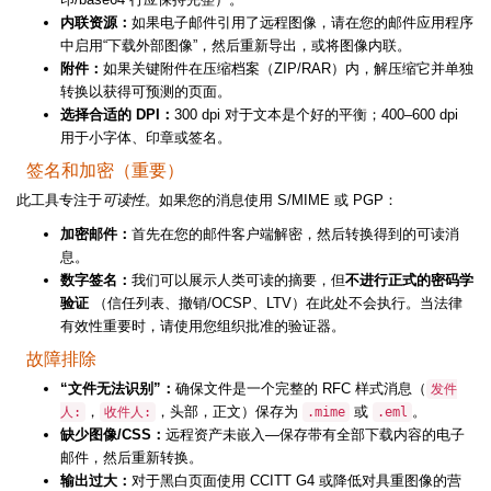
内联资源：
如果电子邮件引用了远程图像，请在您的邮件应用程序
中启用“下载外部图像”，然后重新导出，或将图像内联。
附件：
如果关键附件在压缩档案（ZIP/RAR）内，解压缩它并单独
转换以获得可预测的页面。
选择合适的 DPI：
300 dpi 对于文本是个好的平衡；400–600 dpi
用于小字体、印章或签名。
签名和加密（重要）
此工具专注于
可读性
。如果您的消息使用 S/MIME 或 PGP：
加密邮件：
首先在您的邮件客户端解密，然后转换得到的可读消
息。
数字签名：
我们可以展示人类可读的摘要，但
不进行正式的密码学
验证
（信任列表、撤销/OCSP、LTV）在此处不会执行。当法律
有效性重要时，请使用您组织批准的验证器。
故障排除
“文件无法识别”：
确保文件是一个完整的 RFC 样式消息（
发件
，
，头部，正文）保存为
或
。
人:
收件人:
.mime
.eml
缺少图像/CSS：
远程资产未嵌入—保存带有全部下载内容的电子
邮件，然后重新转换。
输出过大：
对于黑白页面使用 CCITT G4 或降低对具重图像的营