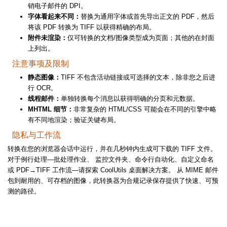
销电子邮件的 DPI。
字体看起来不同：
替换为通用字体或首先导出正文的 PDF，然后
将该 PDF 转换为 TIFF 以获得精确的布局。
附件未渲染：
仅可转换的文档/图像类型成为页面；其他的在封面
上列出。
注意事项及限制
静态图像：
TIFF 不包含活动链接或可选择的文本，除非您之后进
行 OCR。
线程邮件：
单独转换每个消息以获得明确的分页和元数据。
MHTML 细节：
非常复杂的 HTML/CSS 可能会在不同的引擎中略
有不同地渲染；验证关键布局。
隐私与工作流
转换在您的浏览器会话中运行，并在几秒钟内生成可下载的 TIFF 文件。
对于例行处理—批处理作业、 监控文件夹、命令行自动化、自定义命名
或 PDF→TIFF 工作流—请探索 CoolUtils 桌面解决方案。 从 MIME 邮件
包到耐用的、可存档的图像，此转换器为合规记录保存提供了快速、可预
测的路径。