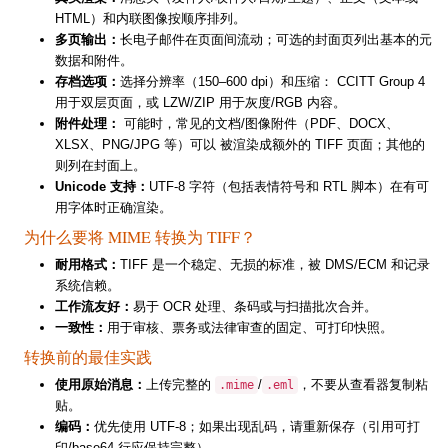
HTML）和内联图像按顺序排列。
多页输出：
长电子邮件在页面间流动；可选的封面页列出基本的元
数据和附件。
存档选项：
选择分辨率（150–600 dpi）和压缩： CCITT Group 4
用于双层页面，或 LZW/ZIP 用于灰度/RGB 内容。
附件处理：
可能时，常见的文档/图像附件（PDF、DOCX、
XLSX、PNG/JPG 等）可以 被渲染成额外的 TIFF 页面；其他的
则列在封面上。
Unicode 支持：
UTF-8 字符（包括表情符号和 RTL 脚本）在有可
用字体时正确渲染。
为什么要将 MIME 转换为 TIFF？
耐用格式：
TIFF 是一个稳定、无损的标准，被 DMS/ECM 和记录
系统信赖。
工作流友好：
易于 OCR 处理、条码或与扫描批次合并。
一致性：
用于审核、票务或法律审查的固定、可打印快照。
转换前的最佳实践
使用原始消息：
上传完整的
/
，不要从查看器复制粘
.mime
.eml
贴。
编码：
优先使用 UTF-8；如果出现乱码，请重新保存（引用可打
印/base64 行应保持完整）。