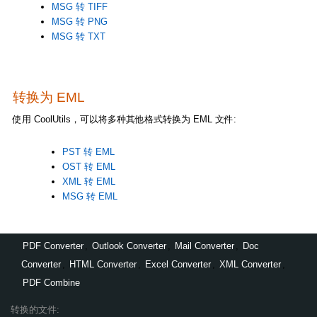
MSG 转 TIFF
MSG 转 PNG
MSG 转 TXT
转换为 EML
使用 CoolUtils，可以将多种其他格式转换为 EML 文件:
PST 转 EML
OST 转 EML
XML 转 EML
MSG 转 EML
PDF Converter
,
Outlook Converter
,
Mail Converter
,
Doc
Converter
,
HTML Converter
,
Excel Converter
,
XML Converter
,
PDF Combine
转换的文件: