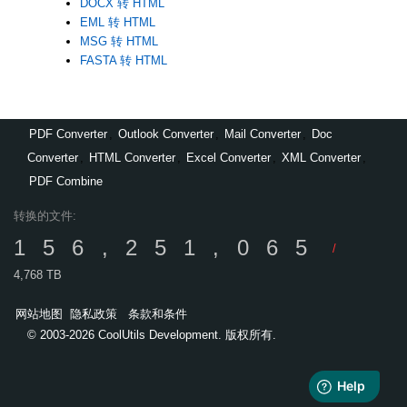
DOCX 转 HTML
EML 转 HTML
MSG 转 HTML
FASTA 转 HTML
PDF Converter
,
Outlook Converter
,
Mail Converter
,
Doc
Converter
,
HTML Converter
,
Excel Converter
,
XML Converter
,
PDF Combine
转换的文件:
156,251,065
/
4,768 TB
网站地图
隐私政策
条款和条件
© 2003-2026 CoolUtils Development. 版权所有.