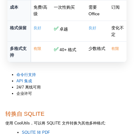
成本
免费/高
一次性购买
需要
订阅
级
Office
格式保留
变化不
良好
✅
良好
卓越
定
多格式支
少数格式
有限
✅
有限
40+ 格式
持
命令行支持
API 集成
24/7 离线可用
企业许可
转换自 SQLITE
使用 CoolUtils，可以将 SQLITE 文件转换为其他多种格式:
SQLITE 转 PDF