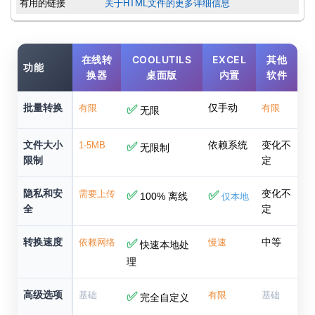
有用的链接
关于HTML文件的更多详细信息
在线转
COOLUTILS
EXCEL
其他
功能
换器
桌面版
内置
软件
批量转换
仅手动
有限
✅
有限
无限
文件大小
依赖系统
变化不
1-5MB
✅
无限制
限制
定
隐私和安
变化不
需要上传
✅
✅
100% 离线
仅本地
全
定
转换速度
中等
依赖网络
✅
慢速
快速本地处
理
高级选项
基础
✅
有限
基础
完全自定义