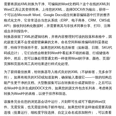
需要将原始XML转换为干净、可编辑的Word文档吗？这个在线的XML到
Word工具让其变得简单。上传您的XML，选择DOCX作为输出，获得一
个可以在Microsoft Word、Google Docs或任何兼容编辑器中打开的整齐
格式化文件。它非常适合当您从系统（ERP、电子商务、CRM、CMS或
API）接收到结构化数据时，并需要将其与非技术同事分享、打印、注释
或合并到报告中。
转换器保留了XML的逻辑结构，并将内容整理到可读的段落和表格中，因
此嵌套元素不会变成密密麻麻的文本。命名空间和标准编码得到妥善处
理，特殊字符保持不变。如果您的XML包含标签（如标题、日期、SKU代
码或总计），它们自然会映射到Word中看起来不错的标题、行或键值布
局中。然后，您可以像处理普通文档一样使用Word的字体、颜色、页眉/
页脚和页面布局工具对结果进行样式化处理。
为了获得最佳效果，给转换器导入格式良好的XML（不缺标签，无多余字
符）。如果有相关的XSD或知道架构，确保输入遵循它——一致的结构总
能产生更干净的文档。大型数据集可以在转换前分成逻辑部分，之后可以
在Word中合并生成的DOCX文件。如果您的源文件包含长列表，考虑将其
转换为Word中的表格，以便于排序和筛选。
该服务完全在您的浏览器会话中运行，片刻即可生成可下载的Word文
件。无需安装，也无需提供电子邮件地址。如果您经常这样做或需要高级
选项（批量运行、细粒度字段选择、自定义命名或添加附件），可以查看