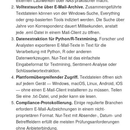
externen Laufwerken oder NAS praktischer macht.
Volltextsuche über E-Mail-Archive.
Zusammengeführte
Textdateien können von der Windows-Suche, Everything
oder grep-basierten Tools indiziert werden. Die Suche über
Jahre von Korrespondenz dauert Millisekunden, anstatt
jede .eml-Datei in einem Mail-Client zu öffnen.
Datenextraktion für Python/R-Textmining.
Forscher und
Analysten exportieren E-Mail-Texte in Text für die
Verarbeitung mit Python, R oder anderen
Datenwerkzeugen. Nur-Text ist das einfachste
Eingabeformat für Textmining, Sentiment-Analyse oder
Schlüsselwortextraktion.
Plattformübergreifender Zugriff.
Textdateien öffnen sich
auf jedem Gerät — Windows, macOS, Linux, Android, iOS
— ohne einen E-Mail-Client installieren zu müssen. Teilen
Sie eine .txt-Datei, und jeder kann sie lesen.
Compliance-Protokollierung.
Einige regulierte Branchen
erfordern E-Mail-Aufzeichnungen in einem nicht-
proprietären Format. Nur-Text mit Absender-, Datum- und
Betrefffeldern erfüllt die meisten Prüfungsanforderungen
ohne Anbieterbindung.