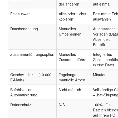
der anderen
auf einmal
Feldauswahl
Alles oder nichts
Bestimmte Fel
kopieren
auswählen
Dateibenennung
Manuelles
Automatische
Umbenennen
Vorlagen (Dat
Absender,
Betreff)
Zusammenführungsoption
Manuelles
Integriertes
Zusammenführen
Zusammenfüh
in eine Datei
Geschwindigkeit (10.000
Tagelange
Minuten
E-Mails)
manuelle Arbeit
Befehlszeilen-
Nicht möglich
Vollständige C
Automatisierung
+ .bat-Skriptin
Datenschutz
N/A
100% offline 
Dateien bleibe
auf Ihrem PC