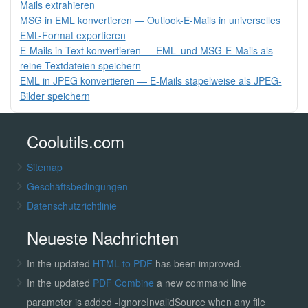
Mails extrahieren
MSG in EML konvertieren — Outlook-E-Mails in universelles
EML-Format exportieren
E-Mails in Text konvertieren — EML- und MSG-E-Mails als
reine Textdateien speichern
EML in JPEG konvertieren — E-Mails stapelweise als JPEG-
Bilder speichern
Coolutils.com
Sitemap
Geschäftsbedingungen
Datenschutzrichtlinie
Neueste Nachrichten
In the updated
HTML to PDF
has been improved.
In the updated
PDF Combine
a new command line
parameter is added -IgnoreInvalidSource when any file