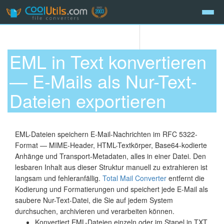
EML in Text konvertieren
— E-Mails als Nur-Text-
Dateien exportieren
EML-Dateien speichern E-Mail-Nachrichten im RFC 5322-
Format — MIME-Header, HTML-Textkörper, Base64-kodierte
Anhänge und Transport-Metadaten, alles in einer Datei. Den
lesbaren Inhalt aus dieser Struktur manuell zu extrahieren ist
langsam und fehleranfällig.
Total Mail Converter
entfernt die
Kodierung und Formatierungen und speichert jede E-Mail als
saubere Nur-Text-Datei, die Sie auf jedem System
durchsuchen, archivieren und verarbeiten können.
Konvertiert EML-Dateien einzeln oder im Stapel in TXT