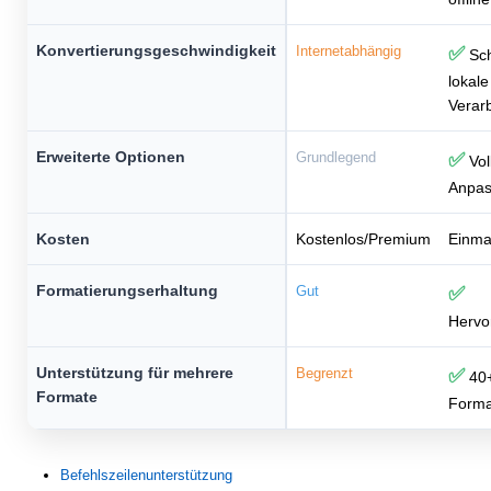
Konvertierungsgeschwindigkeit
Internetabhängig
✅
Sch
lokale
Verar
Erweiterte Optionen
Grundlegend
✅
Vol
Anpa
Kosten
Kostenlos/Premium
Einma
Formatierungserhaltung
Gut
✅
Hervo
Unterstützung für mehrere
Begrenzt
✅
40
Formate
Forma
Befehlszeilenunterstützung