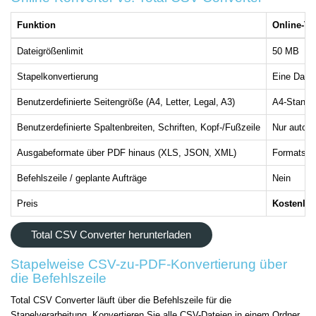
Funktion
Online-To
Dateigrößenlimit
50 MB
Stapelkonvertierung
Eine Datei 
Benutzerdefinierte Seitengröße (A4, Letter, Legal, A3)
A4-Standa
Benutzerdefinierte Spaltenbreiten, Schriften, Kopf-/Fußzeile
Nur autom
Ausgabeformate über PDF hinaus (XLS, JSON, XML)
Formatspe
Befehlszeile / geplante Aufträge
Nein
Preis
Kostenlos
Total CSV Converter herunterladen
Stapelweise CSV-zu-PDF-Konvertierung über
die Befehlszeile
Total CSV Converter läuft über die Befehlszeile für die
Stapelverarbeitung. Konvertieren Sie alle CSV-Dateien in einem Ordner