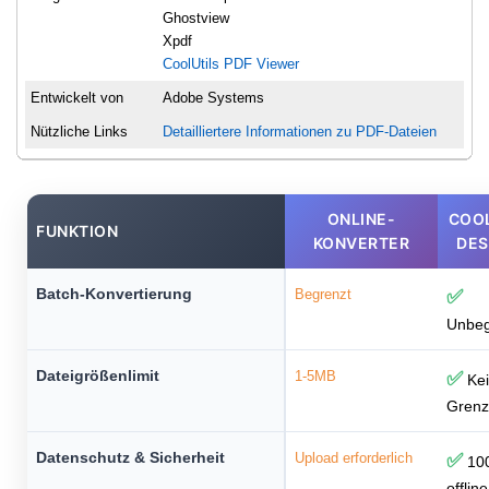
Ghostview
Xpdf
CoolUtils PDF Viewer
Entwickelt von
Adobe Systems
Nützliche Links
Detailliertere Informationen zu PDF-Dateien
ONLINE-
COO
FUNKTION
KONVERTER
DE
Batch-Konvertierung
Begrenzt
✅
Unbeg
Dateigrößenlimit
1-5MB
✅
Kei
Gren
Datenschutz & Sicherheit
Upload erforderlich
✅
10
offline