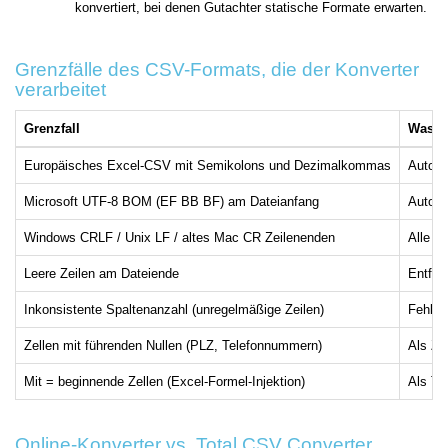
konvertiert, bei denen Gutachter statische Formate erwarten.
Grenzfälle des CSV-Formats, die der Konverter
verarbeitet
Grenzfall
Was pa
Europäisches Excel-CSV mit Semikolons und Dezimalkommas
Automa
Microsoft UTF-8 BOM (EF BB BF) am Dateianfang
Automa
Windows CRLF / Unix LF / altes Mac CR Zeilenenden
Alle dr
Leere Zeilen am Dateiende
Entfer
Inkonsistente Spaltenanzahl (unregelmäßige Zeilen)
Fehlend
Zellen mit führenden Nullen (PLZ, Telefonnummern)
Als Ze
Mit = beginnende Zellen (Excel-Formel-Injektion)
Als Te
Online-Konverter vs. Total CSV Converter