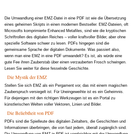
Die Umwandlung einer EMZ-Datei in eine PDF ist wie die Übersetzung
eines geheimen Skripts in einen modernen Bestseller. EMZ-Dateien, oft
Microsofts komprimierte Enhanced Metafiles, sind wie die kryptischen
Schriftrollen des digitalen Reiches – voller kraftvoller Bilder, aber ohne
spezielle Software schwer zu lesen. PDFs hingegen sind die
gemeinsame Sprache der digitalen Dokumente. Was passiert also,
wenn man eine EMZ in eine PDF umwandelt? Es ist, als würde eine
gute Fee ihren Zauberstab über einen verzauberten Frosch schwingen.
Lesen Sie weiter für diese fesselnde Geschichte.
Die Mystik der EMZ
Stellen Sie sich EMZ als ein Pergament vor, das mit einem magischen
Zauberspruch versiegelt ist. Für Uneingeweihte ist es ein Geheimnis.
Für diejenigen mit den richtigen Werkzeugen ist es ein Portal zu
künstlerischen Welten voller Vektoren, Linien und Bilder.
Die Beliebtheit von PDF
PDFs sind die Spielleute des digitalen Zeitalters, die Geschichten und
Informationen überbringen, die von fast jedem, überall zugänglich sind.
Die Umwandlung von EMZ in PDF ist vergleichbar mit der Umwandlung