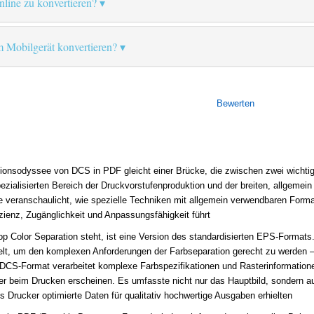
online zu konvertieren?
 Mobilgerät konvertieren?
Bewerten
sionsodyssee von DCS in PDF gleicht einer Brücke, die zwischen zwei wichti
ezialisierten Bereich der Druckvorstufenproduktion und der breiten, allgemei
e veranschaulicht, wie spezielle Techniken mit allgemein verwendbaren For
ienz, Zugänglichkeit und Anpassungsfähigkeit führt
p Color Separation steht, ist eine Version des standardisierten EPS-Formats. 
lt, um den komplexen Anforderungen der Farbseparation gerecht zu werden – 
DCS-Format verarbeitet komplexe Farbspezifikationen und Rasterinformatione
der beim Drucken erscheinen. Es umfasste nicht nur das Hauptbild, sondern a
ss Drucker optimierte Daten für qualitativ hochwertige Ausgaben erhielten