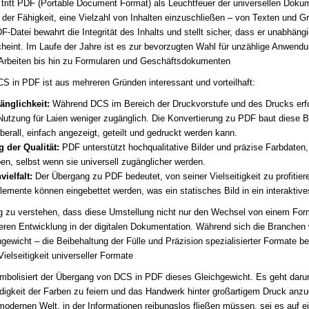
ritt PDF (Portable Document Format) als Leuchtfeuer der universellen Dokum
n der Fähigkeit, eine Vielzahl von Inhalten einzuschließen – von Texten und G
F-Datei bewahrt die Integrität des Inhalts und stellt sicher, dass er unabhän
cheint. Im Laufe der Jahre ist es zur bevorzugten Wahl für unzählige Anwe
 Arbeiten bis hin zu Formularen und Geschäftsdokumenten
 in PDF ist aus mehreren Gründen interessant und vorteilhaft:
änglichkeit:
Während DCS im Bereich der Druckvorstufe und des Drucks erfo
 Nutzung für Laien weniger zugänglich. Die Konvertierung zu PDF baut diese B
berall, einfach angezeigt, geteilt und gedruckt werden kann.
 der Qualität:
PDF unterstützt hochqualitative Bilder und präzise Farbdaten
ben, selbst wenn sie universell zugänglicher werden.
ielfalt:
Der Übergang zu PDF bedeutet, von seiner Vielseitigkeit zu profitier
lemente können eingebettet werden, was ein statisches Bild in ein interakti
ig zu verstehen, dass diese Umstellung nicht nur den Wechsel von einem Forma
iteren Entwicklung in der digitalen Dokumentation. Während sich die Branchen w
gewicht – die Beibehaltung der Fülle und Präzision spezialisierter Formate be
ielseitigkeit universeller Formate
mbolisiert der Übergang von DCS in PDF dieses Gleichgewicht. Es geht darum
digkeit der Farben zu feiern und das Handwerk hinter großartigem Druck anzue
odernen Welt, in der Informationen reibungslos fließen müssen, sei es auf 