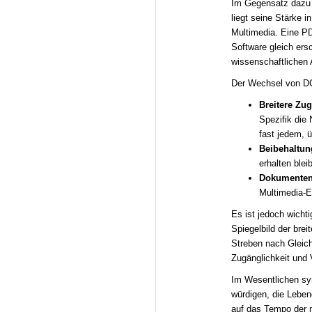
Im Gegensatz dazu t
liegt seine Stärke i
Multimedia. Eine PD
Software gleich ers
wissenschaftlichen
Der Wechsel von DCS
Breitere Zug
Spezifik die
fast jedem, ü
Beibehaltung
erhalten blei
Dokumentenv
Multimedia-E
Es ist jedoch wicht
Spiegelbild der bre
Streben nach Gleich
Zugänglichkeit und V
Im Wesentlichen sy
würdigen, die Leben
auf das Tempo der m