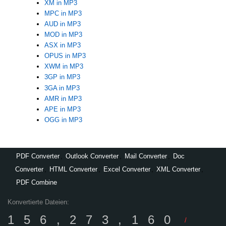
XM in MP3
MPC in MP3
AUD in MP3
MOD in MP3
ASX in MP3
OPUS in MP3
XWM in MP3
3GP in MP3
3GA in MP3
AMR in MP3
APE in MP3
OGG in MP3
PDF Converter
,
Outlook Converter
,
Mail Converter
,
Doc
Converter
,
HTML Converter
,
Excel Converter
,
XML Converter
,
PDF Combine
Konvertierte Dateien:
156,273,160
/