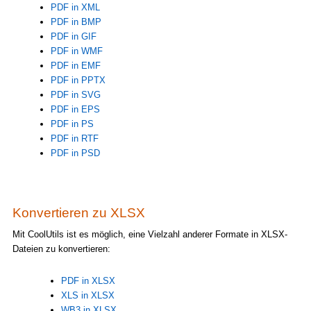
PDF in XML
PDF in BMP
PDF in GIF
PDF in WMF
PDF in EMF
PDF in PPTX
PDF in SVG
PDF in EPS
PDF in PS
PDF in RTF
PDF in PSD
Konvertieren zu XLSX
Mit CoolUtils ist es möglich, eine Vielzahl anderer Formate in XLSX-
Dateien zu konvertieren:
PDF in XLSX
XLS in XLSX
WB3 in XLSX