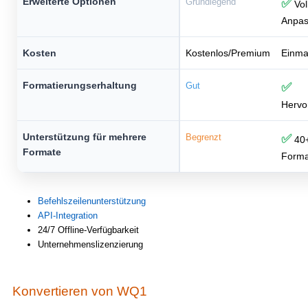
Erweiterte Optionen
Grundlegend
✅
Vol
Anpa
Kosten
Kostenlos/Premium
Einma
Formatierungserhaltung
Gut
✅
Hervo
Unterstützung für mehrere
Begrenzt
✅
40
Formate
Forma
Befehlszeilenunterstützung
API-Integration
24/7 Offline-Verfügbarkeit
Unternehmenslizenzierung
Konvertieren von WQ1