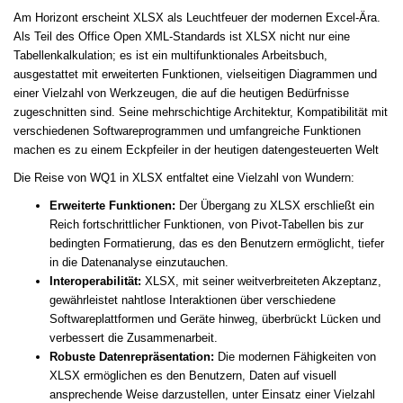
Am Horizont erscheint XLSX als Leuchtfeuer der modernen Excel-Ära.
Als Teil des Office Open XML-Standards ist XLSX nicht nur eine
Tabellenkalkulation; es ist ein multifunktionales Arbeitsbuch,
ausgestattet mit erweiterten Funktionen, vielseitigen Diagrammen und
einer Vielzahl von Werkzeugen, die auf die heutigen Bedürfnisse
zugeschnitten sind. Seine mehrschichtige Architektur, Kompatibilität mit
verschiedenen Softwareprogrammen und umfangreiche Funktionen
machen es zu einem Eckpfeiler in der heutigen datengesteuerten Welt
Die Reise von WQ1 in XLSX entfaltet eine Vielzahl von Wundern:
Erweiterte Funktionen:
Der Übergang zu XLSX erschließt ein
Reich fortschrittlicher Funktionen, von Pivot-Tabellen bis zur
bedingten Formatierung, das es den Benutzern ermöglicht, tiefer
in die Datenanalyse einzutauchen.
Interoperabilität:
XLSX, mit seiner weitverbreiteten Akzeptanz,
gewährleistet nahtlose Interaktionen über verschiedene
Softwareplattformen und Geräte hinweg, überbrückt Lücken und
verbessert die Zusammenarbeit.
Robuste Datenrepräsentation:
Die modernen Fähigkeiten von
XLSX ermöglichen es den Benutzern, Daten auf visuell
ansprechende Weise darzustellen, unter Einsatz einer Vielzahl