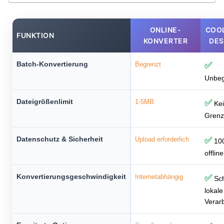
ONLINE-
COO
FUNKTION
KONVERTER
DE
Batch-Konvertierung
Begrenzt
✅
Unbeg
Dateigrößenlimit
1-5MB
✅
Kei
Gren
Datenschutz & Sicherheit
Upload erforderlich
✅
10
offline
Konvertierungsgeschwindigkeit
Internetabhängig
✅
Sch
lokale
Verar