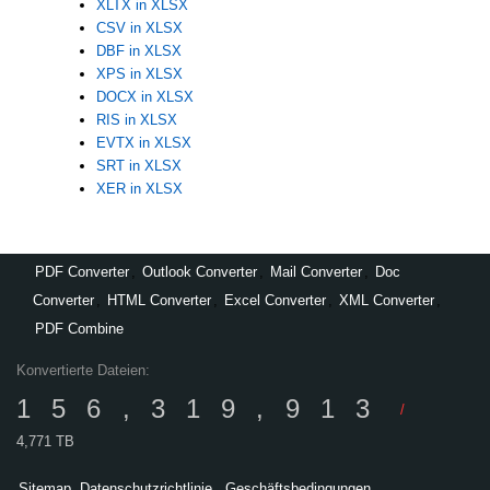
XLTX in XLSX
CSV in XLSX
DBF in XLSX
XPS in XLSX
DOCX in XLSX
RIS in XLSX
EVTX in XLSX
SRT in XLSX
XER in XLSX
PDF Converter
,
Outlook Converter
,
Mail Converter
,
Doc
Converter
,
HTML Converter
,
Excel Converter
,
XML Converter
,
PDF Combine
Konvertierte Dateien:
156,319,913
/
4,771 TB
Sitemap
Datenschutzrichtlinie
Geschäftsbedingungen