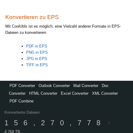
Konvertieren zu EPS
Mit CoolUtils ist es möglich, eine Vielzahl anderer Formate in EPS-
Dateien zu konvertieren:
PDF in EPS
PNG in EPS
JPG in EPS
TIFF in EPS
PDF Converter
,
Outlook Converter
,
Mail Converter
,
Doc
Converter
,
HTML Converter
,
Excel Converter
,
XML Converter
,
PDF Combine
Konvertierte Dateien:
156,270,778
/
4,769 TB