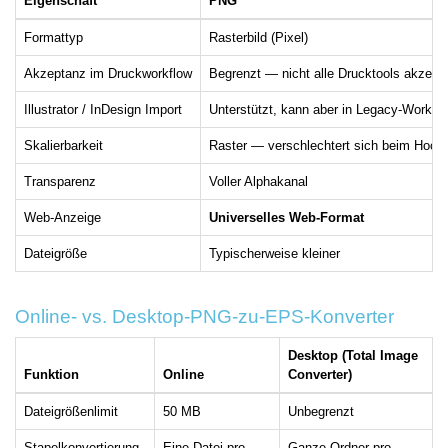
Eigenschaft
PNG
Formattyp
Rasterbild (Pixel)
Akzeptanz im Druckworkflow
Begrenzt — nicht alle Drucktools akzept
Illustrator / InDesign Import
Unterstützt, kann aber in Legacy-Workflo
Skalierbarkeit
Raster — verschlechtert sich beim Hochs
Transparenz
Voller Alphakanal
Web-Anzeige
Universelles Web-Format
Dateigröße
Typischerweise kleiner
Online- vs. Desktop-PNG-zu-EPS-Konverter
Desktop (Total Image
Funktion
Online
Converter)
Dateigrößenlimit
50 MB
Unbegrenzt
Stapelkonvertierung
Eine Datei pro
Ganze Ordner pro