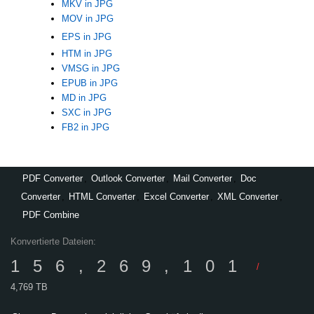
MKV in JPG
MOV in JPG
EPS in JPG
HTM in JPG
VMSG in JPG
EPUB in JPG
MD in JPG
SXC in JPG
FB2 in JPG
PDF Converter
,
Outlook Converter
,
Mail Converter
,
Doc
Converter
,
HTML Converter
,
Excel Converter
,
XML Converter
,
PDF Combine
Konvertierte Dateien:
156,269,101
/
4,769 TB