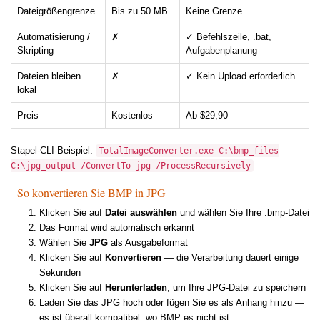
Dateigrößengrenze
Bis zu 50 MB
Keine Grenze
Automatisierung /
✗
✓ Befehlszeile, .bat,
Skripting
Aufgabenplanung
Dateien bleiben
✗
✓ Kein Upload erforderlich
lokal
Preis
Kostenlos
Ab $29,90
Stapel-CLI-Beispiel:
TotalImageConverter.exe C:\bmp_files
C:\jpg_output /ConvertTo jpg /ProcessRecursively
So konvertieren Sie BMP in JPG
Klicken Sie auf
Datei auswählen
und wählen Sie Ihre .bmp-Datei
Das Format wird automatisch erkannt
Wählen Sie
JPG
als Ausgabeformat
Klicken Sie auf
Konvertieren
— die Verarbeitung dauert einige
Sekunden
Klicken Sie auf
Herunterladen
, um Ihre JPG-Datei zu speichern
Laden Sie das JPG hoch oder fügen Sie es als Anhang hinzu —
es ist überall kompatibel, wo BMP es nicht ist