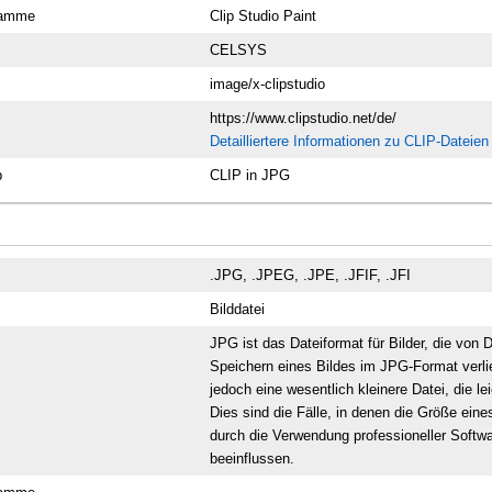
ramme
Clip Studio Paint
CELSYS
image/x-clipstudio
https://www.clipstudio.net/de/
Detailliertere Informationen zu CLIP-Dateien
p
CLIP in JPG
.JPG, .JPEG, .JPE, .JFIF, .JFI
Bilddatei
JPG ist das Dateiformat für Bilder, die von
Speichern eines Bildes im JPG-Format verli
jedoch eine wesentlich kleinere Datei, die l
Dies sind die Fälle, in denen die Größe ein
durch die Verwendung professioneller Softw
beeinflussen.