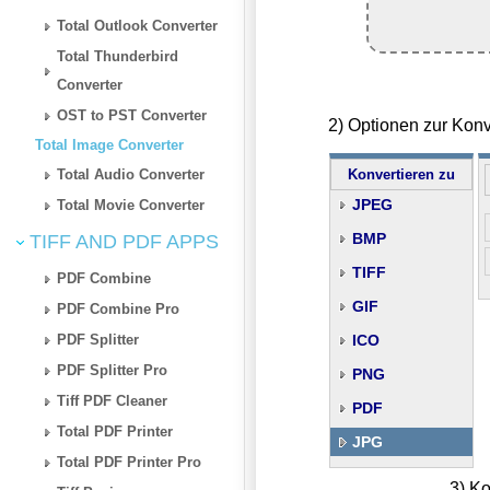
Total Outlook Converter
Total Thunderbird
Converter
OST to PST Converter
2) Optionen zur Kon
Total Image Converter
Total Audio Converter
Konvertieren zu
JPEG
Total Movie Converter
BMP
TIFF AND PDF APPS
TIFF
PDF Combine
GIF
PDF Combine Pro
PDF Splitter
ICO
PDF Splitter Pro
PNG
Tiff PDF Cleaner
PDF
Total PDF Printer
JPG
Total PDF Printer Pro
3) Ko