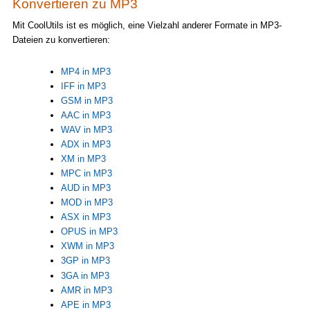
Konvertieren zu MP3
Mit CoolUtils ist es möglich, eine Vielzahl anderer Formate in MP3-
Dateien zu konvertieren:
MP4 in MP3
IFF in MP3
GSM in MP3
AAC in MP3
WAV in MP3
ADX in MP3
XM in MP3
MPC in MP3
AUD in MP3
MOD in MP3
ASX in MP3
OPUS in MP3
XWM in MP3
3GP in MP3
3GA in MP3
AMR in MP3
APE in MP3