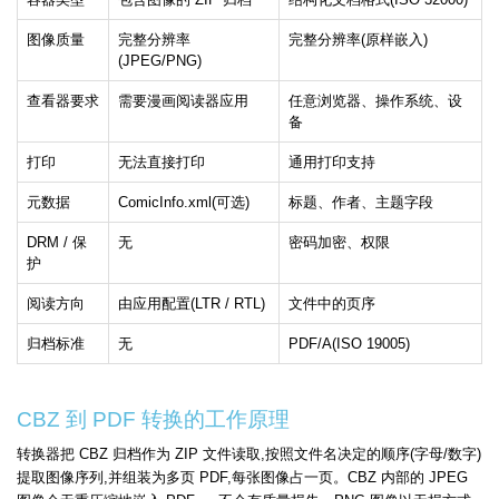
图像质量
完整分辨率
完整分辨率(原样嵌入)
(JPEG/PNG)
查看器要求
需要漫画阅读器应用
任意浏览器、操作系统、设
备
打印
无法直接打印
通用打印支持
元数据
ComicInfo.xml(可选)
标题、作者、主题字段
DRM / 保
无
密码加密、权限
护
阅读方向
由应用配置(LTR / RTL)
文件中的页序
归档标准
无
PDF/A(ISO 19005)
CBZ 到 PDF 转换的工作原理
转换器把 CBZ 归档作为 ZIP 文件读取,按照文件名决定的顺序(字母/数字)
提取图像序列,并组装为多页 PDF,每张图像占一页。CBZ 内部的 JPEG